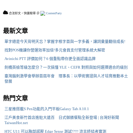
合法好文，快速取得 ＠
ContentParty
最新文章
單字總是今天背明天忘？掌握字根字首與一字多義，讓詞彙量翻倍成長!
找對POS機讓你營運效率加倍!多元會員支付管理系統大解密
Avinichi PTT 評價如何？6 個重點帶你更全面認識品牌
劍橋英檢等級怎麼分？一次搞懂 YLE、CEFR 對照與如何選擇適合的級別
臺灣腦刺激學會舉辦首屆年會 理事長：以學術實證與人才培育推動本土
發展
熱門文章
三星推搭載S Pen功能的入門平板Galaxy Tab A 10.1
江戶美食新竹首店進駐大遠百 日式御膳餐點全新登場 | 台灣好新聞
TaiwanHot.net
HTC U11 可以胸部感壓 Edge Sense 測試!?!!! 流言終結者實測