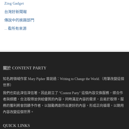
Zing Gadget
台灣好新聞報
傳說中的挨踢部門
... 看所有來源
關於 CONTENT PARTY
知名跨領域作家 Mary Pipher 曾說過：Writing to Change the World.（用筆改變這個
世界）
我們也如此深信深信著，因此創立了 “Content Party" 這個內容交換服務，媒合作
者與媒體，合法取得並供給優質的內容，同時滿足內容的需求，且易於取得。服
務的獲利將會回饋予作者，以鼓勵再創作出更好的內容，形成正向循環，以期用
內容改變這個世界。
QUICK LINKS