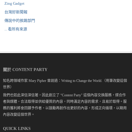
Zing Gadget
台灣好新聞報
傳說中的挨踢部門
... 看所有來源
關於 CONTENT PARTY
知名跨領域作家 Mary Pipher 曾說過：Writing to Change the World.（用筆改變這個
世界）
我們也如此深信深信著，因此創立了 “Content Party" 這個內容交換服務，媒合作
者與媒體，合法取得並供給優質的內容，同時滿足內容的需求，且易於取得。服
務的獲利將會回饋予作者，以鼓勵再創作出更好的內容，形成正向循環，以期用
內容改變這個世界。
QUICK LINKS