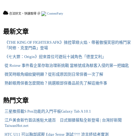
合法好文，快速取得 ＠
ContentParty
最新文章
《THE KING OF FIGHTERS AFK》操控翠綠火焰、帶著傲慢笑容的格鬥家
「阿修．克里門森」登場
《七大罪：Origin》迎來首位可遊玩十誡角色「德里艾利」
從 Roiese 事件看企業存取治理新挑戰 當帳號成為駭客入侵的第一把鑰匙
微笑時眼角細紋變明顯？從形成原因到日常保養一次了解
熟齡眼周保養怎麼開始？挑選眼部保養品前先了解這幾件事
熱門文章
三星推搭載S Pen功能的入門平板Galaxy Tab A 10.1
江戶美食新竹首店進駐大遠百 日式御膳餐點全新登場 | 台灣好新聞
TaiwanHot.net
HTC U11 可以胸部感壓 Edge Sense 測試!?!!! 流言終結者實測