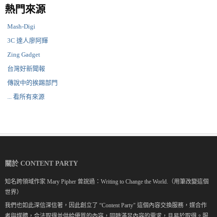
熱門來源
Mash-Digi
3C 達人廖阿輝
Zing Gadget
台灣好新聞報
傳說中的挨踢部門
... 看所有來源
關於 CONTENT PARTY
知名跨領域作家 Mary Pipher 曾說過：Writing to Change the World.（用筆改變這個
世界）
我們也如此深信深信著，因此創立了 “Content Party" 這個內容交換服務，媒合作
者與媒體，合法取得並供給優質的內容，同時滿足內容的需求，且易於取得。服