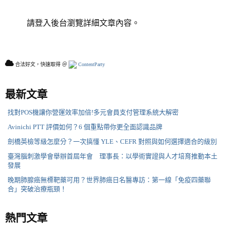
請登入後台瀏覽詳細文章內容。
合法好文，快速取得 ＠
ContentParty
最新文章
找對POS機讓你營運效率加倍!多元會員支付管理系統大解密
Avinichi PTT 評價如何？6 個重點帶你更全面認識品牌
劍橋英檢等級怎麼分？一次搞懂 YLE、CEFR 對照與如何選擇適合的級別
臺灣腦刺激學會舉辦首屆年會 理事長：以學術實證與人才培育推動本土
發展
晚期肺腺癌無標靶藥可用？世界肺癌日名醫專訪：第一線「免疫四藥聯
合」突破治療瓶頸！
熱門文章