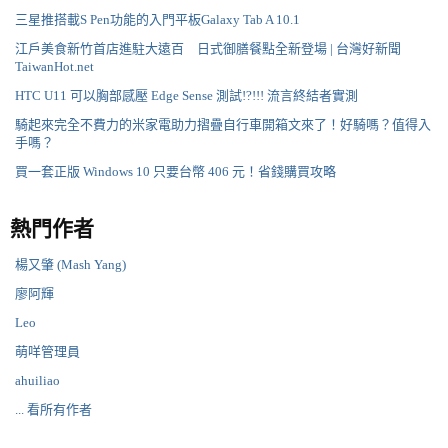
三星推搭載S Pen功能的入門平板Galaxy Tab A 10.1
江戶美食新竹首店進駐大遠百 日式御膳餐點全新登場 | 台灣好新聞
TaiwanHot.net
HTC U11 可以胸部感壓 Edge Sense 測試!?!!! 流言終結者實測
騎起來完全不費力的米家電助力摺疊自行車開箱文來了！好騎嗎？值得入
手嗎？
買一套正版 Windows 10 只要台幣 406 元！省錢購買攻略
熱門作者
楊又肇 (Mash Yang)
廖阿輝
Leo
萌咩管理員
ahuiliao
... 看所有作者