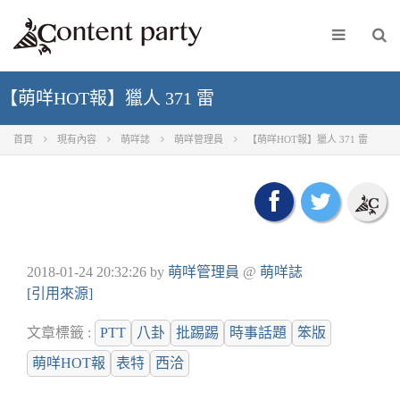
【萌咩HOT報】獵人 371 雷
首頁
現有內容
萌咩誌
萌咩管理員
【萌咩HOT報】獵人 371 雷
2018-01-24 20:32:26
by
萌咩管理員
@
萌咩誌
[引用來源]
文章標籤 :
PTT
八卦
批踢踢
時事話題
笨版
萌咩HOT報
表特
西洽