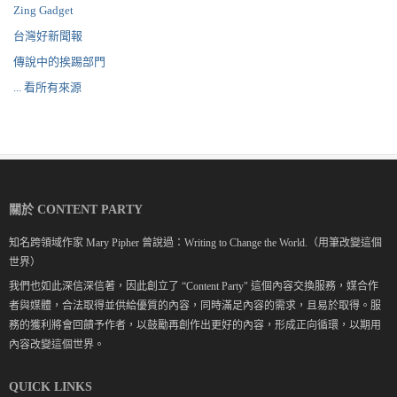
Zing Gadget
台灣好新聞報
傳說中的挨踢部門
... 看所有來源
關於 CONTENT PARTY
知名跨領域作家 Mary Pipher 曾說過：Writing to Change the World.（用筆改變這個
世界）
我們也如此深信深信著，因此創立了 “Content Party" 這個內容交換服務，媒合作
者與媒體，合法取得並供給優質的內容，同時滿足內容的需求，且易於取得。服
務的獲利將會回饋予作者，以鼓勵再創作出更好的內容，形成正向循環，以期用
內容改變這個世界。
QUICK LINKS