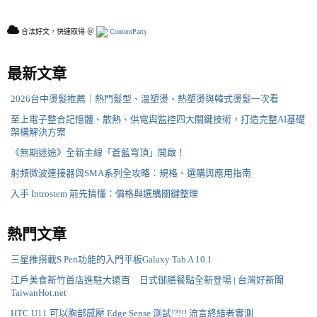
合法好文，快速取得 ＠
ContentParty
最新文章
2026台中燙髮推薦｜熱門髮型、溫塑燙、熱塑燙與韓式燙髮一次看
至上電子整合記憶體、散熱、供電與監控四大關鍵技術，打造完整AI基礎
架構解決方案
《無期迷途》全新主線「蒼藍穹頂」開啟！
射頻微波連接器與SMA系列全攻略：規格、選購與應用指南
入手 Introstem 前先搞懂：價格與選購關鍵整理
熱門文章
三星推搭載S Pen功能的入門平板Galaxy Tab A 10.1
江戶美食新竹首店進駐大遠百 日式御膳餐點全新登場 | 台灣好新聞
TaiwanHot.net
HTC U11 可以胸部感壓 Edge Sense 測試!?!!! 流言終結者實測