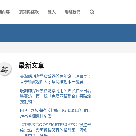
用內容
須知與條款
登入
聯絡我們
最新文章
臺灣腦刺激學會舉辦首屆年會 理事長：
以學術實證與人才培育推動本土發展
晚期肺腺癌無標靶藥可用？世界肺癌日名
醫專訪：第一線「免疫四藥聯合」突破治
療瓶頸！
[死神]東永降臨《七騎士Re:BIRTH》 同步
推出各種夏日活動
《THE KING OF FIGHTERS AFK》操控翠
綠火焰、帶著傲慢笑容的格鬥家「阿修．
克里門森」登場