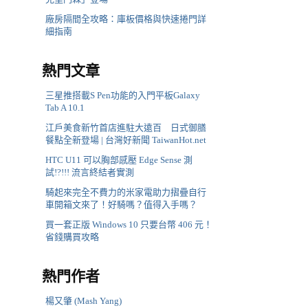
廠房隔間全攻略：庫板價格與快速捲門詳
細指南
熱門文章
三星推搭載S Pen功能的入門平板Galaxy
Tab A 10.1
江戶美食新竹首店進駐大遠百 日式御膳
餐點全新登場 | 台灣好新聞 TaiwanHot.net
HTC U11 可以胸部感壓 Edge Sense 測
試!?!!! 流言終結者實測
騎起來完全不費力的米家電助力摺疊自行
車開箱文來了！好騎嗎？值得入手嗎？
買一套正版 Windows 10 只要台幣 406 元！
省錢購買攻略
熱門作者
楊又肇 (Mash Yang)