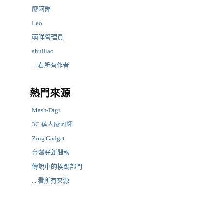
廖阿輝
Leo
萌咩管理員
ahuiliao
... 看所有作者
熱門來源
Mash-Digi
3C 達人廖阿輝
Zing Gadget
台灣好新聞報
傳說中的挨踢部門
... 看所有來源