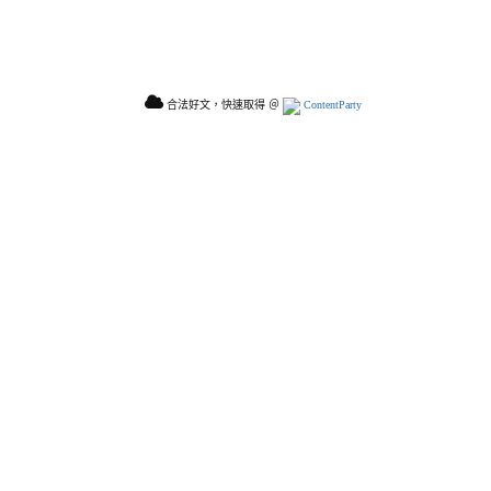
合法好文，快速取得 ＠
ContentParty