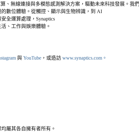
運算、無線連接與多模態感測解決方案，驅動未來科技發展。我
縫的數位體驗。從觸控、顯示與生物辨識，到
AI
與安全運算處理，
Synaptics
生活、工作與娛樂體驗。
nstagram
與
YouTube
，或造訪
www.synaptics.com
。
標均屬其各自擁有者所有。