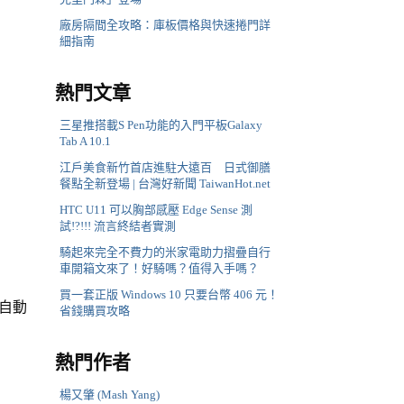
廠房隔間全攻略：庫板價格與快速捲門詳
細指南
熱門文章
三星推搭載S Pen功能的入門平板Galaxy
Tab A 10.1
江戶美食新竹首店進駐大遠百 日式御膳
餐點全新登場 | 台灣好新聞 TaiwanHot.net
HTC U11 可以胸部感壓 Edge Sense 測
試!?!!! 流言終結者實測
騎起來完全不費力的米家電助力摺疊自行
車開箱文來了！好騎嗎？值得入手嗎？
買一套正版 Windows 10 只要台幣 406 元！
自動
省錢購買攻略
熱門作者
楊又肇 (Mash Yang)