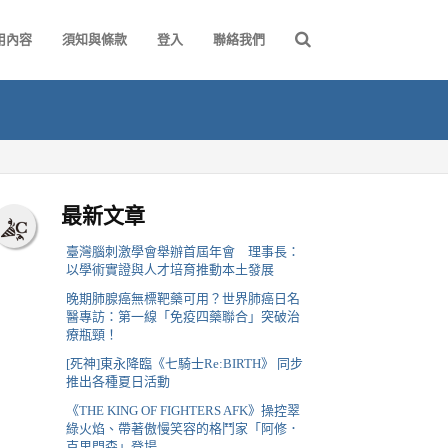
用內容
須知與條款
登入
聯絡我們
最新文章
臺灣腦刺激學會舉辦首屆年會 理事長：
以學術實證與人才培育推動本土發展
晚期肺腺癌無標靶藥可用？世界肺癌日名
醫專訪：第一線「免疫四藥聯合」突破治
療瓶頸！
[死神]東永降臨《七騎士Re:BIRTH》 同步
推出各種夏日活動
《THE KING OF FIGHTERS AFK》操控翠
綠火焰、帶著傲慢笑容的格鬥家「阿修．
克里門森」登場