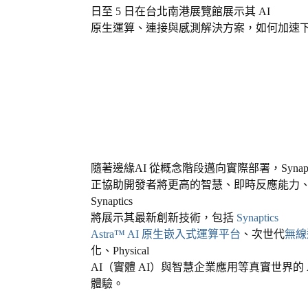
日至
5
日在台北南港展覽館展示其
AI
原生運算、連接與感測解決方案，如何加速
隨著邊緣
AI
從概念階段邁向實際部署，
Synap
正協助開發者將更高的智慧、即時反應能力
Synaptics
將展示其最新創新技術，包括
Synaptics
Astra™ AI
原生嵌入式運算平台
、次世代
無線
化、
Physical
AI
（實體
AI
）與智慧企業應用等真實世界的
體驗。