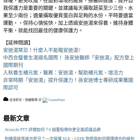
保暖，避免吹風，在面對環境的威脅，孫醫師提醒：提升自
我保護力是重要的關鍵，並建議每天攝取蔬菜至少三份、水
果至少兩份；適量攝取優質蛋白與足夠的水份，平時要適當
運動，，保持心情愉快，加上透過安迪湯來保養，維持身體
平衡，就能找回最佳的健康保護力。
【延伸閱讀】
安迪湯禁忌！什麼人不能喝安迪湯?
中西合璧養生湯揚名國際！ 孫安迪醫師「安迪湯」配方登上
國際期刊
入秋養生補元氣，醫薦：安迪湯，幫助補元氣、增活力
非常時期「安迪湯」提升保護力！孫安迪博士專研成果獲國
際認可
合法好文，快速取得 ＠
ContentParty
最新文章
Avinichi PTT 評價如何？6 個重點帶你更全面認識品牌
劍橋英檢等級怎麼分？一次搞懂 YLE、CEFR 對照與如何選擇適合的級別