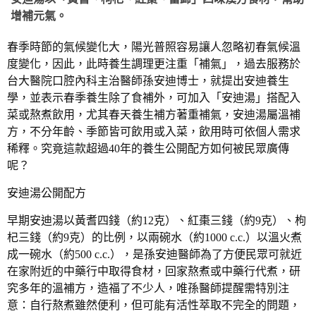
增補元氣。
春季時節的氣候變化大，陽光普照容易讓人忽略初春氣候溫
度變化，因此，此時養生調理更注重「補氣」，過去服務於
台大醫院口腔內科主治醫師孫安迪博士，就提出安迪養生
學，並表示春季養生除了食補外，可加入「安迪湯」搭配入
菜或熬煮飲用，尤其春天養生補方著重補氣，安迪湯屬溫補
方，不分年齡、季節皆可飲用或入菜，飲用時可依個人需求
稀釋。究竟這款超過40年的養生公開配方如何被民眾廣傳
呢？
安迪湯公開配方
早期安迪湯以黃耆四錢（約12克）、紅棗三錢（約9克）、枸
杞三錢（約9克）的比例，以兩碗水（約1000 c.c.）以溫火煮
成一碗水（約500 c.c.），是孫安迪醫師為了方便民眾可就近
在家附近的中藥行中取得食材，回家熬煮或中藥行代煮，研
究多年的溫補方，造福了不少人，唯孫醫師提醒需特別注
意：自行熬煮雖然便利，但可能有活性萃取不完全的問題，