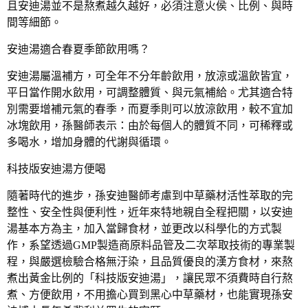
且安迪湯並不是熬煮越久越好，必須注意火侯、比例、與時
間等細節。
安迪湯適合春夏季節飲用嗎？
安迪湯屬溫補方，可全年不分年齡飲用，放涼或溫飲皆宜，
平日當作開水飲用，可調整體質、與元氣補給。尤其適合特
別需要增補元氣的春季，而夏季則可以放涼飲用，較不宜加
冰塊飲用，孫醫師表示：由於每個人的體質不同，可稀釋或
多喝水，增加身體的代謝與循環。
科技版安迪湯方便喝
隨著時代的進步，孫安迪醫師考慮到中草藥材活性萃取的完
整性、安全性與便利性，近年來特地親自全程把關，以安迪
湯基本方為主，加入當歸食材，並更改以科學化的方式製
作，系望透過GMP製造商原料品管及二次萃取技術的專業製
程，與嚴選檢驗合格無汙染，且品質優良的漢方食材，來熬
煮出黃金比例的「科技版安迪湯」，讓民眾不須費時自行熬
煮、方便飲用，不用擔心買到黑心中草藥材，也能實現孫安