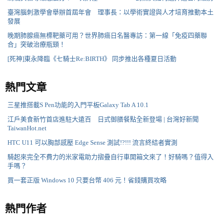
臺灣腦刺激學會舉辦首屆年會 理事長：以學術實證與人才培育推動本土
發展
晚期肺腺癌無標靶藥可用？世界肺癌日名醫專訪：第一線「免疫四藥聯
合」突破治療瓶頸！
[死神]東永降臨《七騎士Re:BIRTH》 同步推出各種夏日活動
熱門文章
三星推搭載S Pen功能的入門平板Galaxy Tab A 10.1
江戶美食新竹首店進駐大遠百 日式御膳餐點全新登場 | 台灣好新聞
TaiwanHot.net
HTC U11 可以胸部感壓 Edge Sense 測試!?!!! 流言終結者實測
騎起來完全不費力的米家電助力摺疊自行車開箱文來了！好騎嗎？值得入
手嗎？
買一套正版 Windows 10 只要台幣 406 元！省錢購買攻略
熱門作者