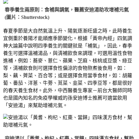
春季養生兩原則：食補與調氣，醫薦安迪湯助攻增補元氣
(圖片：Shutterstock)
春夏季節是大自然氣溫上升、陽氣逐漸旺盛之時，此時養生
宜側重於養陽才能順應季節變化。根據「黃帝內經」四氣調
神大論篇中說明四季養生的關鍵就是「補氣」，因此，春季
養生可選擇溫補湯品，與清補飲食來調理，可選用溫性食物
進補，例如：蕎麥、薏仁、蘋果、芝麻、核桃或豆漿、綠豆
等，清補飲食則可選擇食性偏涼的食物熬煮後食用，如：
梨、藕、薺菜、百合等；或是選擇食用當季食材，如：胡蘿
蔔、番茄、洋蔥、牛蒡、莧菜、韭菜、四季豆等，都是很好
的春天養生食材。此外，中西醫養生專家－前台大醫師同時
也是國內知名的免疫學權威的孫安迪博士推薦可適當飲用
「安迪湯」來幫助增補元氣。
安迪湯以「黃耆、枸杞、紅棗、當歸」四味漢方食材，幫助