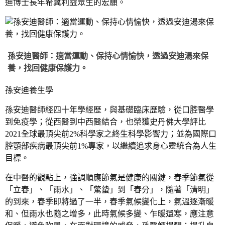
迪博士長年希冀利益眾生的宏願。
孫安迪醫師：適當運動、保持心情愉快，透過安迪湯來保
養，找回健康保護力。
孫安迪養生學
孫安迪醫師經四十年學經歷，與基礎臨床歷驗，從口腔醫學
到免疫學；從西醫到中西醫結合，也榮獲史丹佛大學評比
2021全球最頂尖前2%科學家之終生科學影響力；並為國際口
腔顎部疾病最頂尖前1%專家，以繼續追求身心靈統合為人生
目標。
在中醫的觀點上，強調順應節氣是健康的關鍵，春季節氣從
「立春」、「雨水」、「驚蟄」到「春分」，隨著「清明」
的到來，春季即將過了一半，春季氣候變化上，氣溫逐漸暖
和、但雨水也隨之增多，此時氣候多變、乍暖還寒，應注意