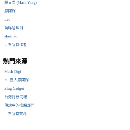
楊又肇 (Mash Yang)
廖阿輝
Leo
萌咩管理員
ahuiliao
... 看所有作者
熱門來源
Mash-Digi
3C 達人廖阿輝
Zing Gadget
台灣好新聞報
傳說中的挨踢部門
... 看所有來源