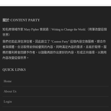
關於 CONTENT PARTY
知名跨領域作家 Mary Pipher 曾說過：Writing to Change the World.（用筆改變這個
世界）
我們也如此深信深信著，因此創立了 “Content Party" 這個內容交換服務，媒合作
者與媒體，合法取得並供給優質的內容，同時滿足內容的需求，且易於取得。服
務的獲利將會回饋予作者，以鼓勵再創作出更好的內容，形成正向循環，以期用
內容改變這個世界。
QUICK LINKS
Home
About Us
Login