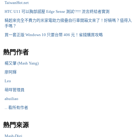
TaiwanHot.net
HTC U11 可以胸部感壓 Edge Sense 測試!?!!! 流言終結者實測
騎起來完全不費力的米家電助力摺疊自行車開箱文來了！好騎嗎？值得入
手嗎？
買一套正版 Windows 10 只要台幣 406 元！省錢購買攻略
熱門作者
楊又肇 (Mash Yang)
廖阿輝
Leo
萌咩管理員
ahuiliao
... 看所有作者
熱門來源
Mash-Digi