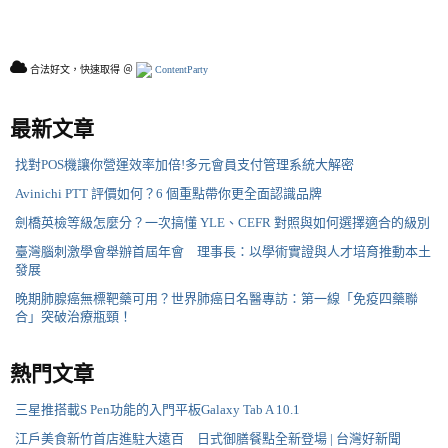
合法好文，快速取得 ＠
ContentParty
最新文章
找對POS機讓你營運效率加倍!多元會員支付管理系統大解密
Avinichi PTT 評價如何？6 個重點帶你更全面認識品牌
劍橋英檢等級怎麼分？一次搞懂 YLE、CEFR 對照與如何選擇適合的級別
臺灣腦刺激學會舉辦首屆年會 理事長：以學術實證與人才培育推動本土
發展
晚期肺腺癌無標靶藥可用？世界肺癌日名醫專訪：第一線「免疫四藥聯
合」突破治療瓶頸！
熱門文章
三星推搭載S Pen功能的入門平板Galaxy Tab A 10.1
江戶美食新竹首店進駐大遠百 日式御膳餐點全新登場 | 台灣好新聞