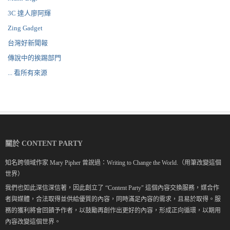
3C 達人廖阿輝
Zing Gadget
台灣好新聞報
傳說中的挨踢部門
... 看所有來源
關於 CONTENT PARTY
知名跨領域作家 Mary Pipher 曾說過：Writing to Change the World.（用筆改變這個
世界）
我們也如此深信深信著，因此創立了 “Content Party" 這個內容交換服務，媒合作
者與媒體，合法取得並供給優質的內容，同時滿足內容的需求，且易於取得。服
務的獲利將會回饋予作者，以鼓勵再創作出更好的內容，形成正向循環，以期用
內容改變這個世界。