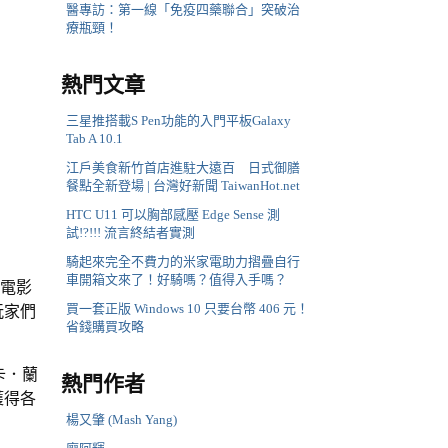
醫專訪：第一線「免疫四藥聯合」突破治
療瓶頸！
熱門文章
三星推搭載S Pen功能的入門平板Galaxy
Tab A 10.1
江戶美食新竹首店進駐大遠百 日式御膳
餐點全新登場 | 台灣好新聞 TaiwanHot.net
HTC U11 可以胸部感壓 Edge Sense 測
試!?!!! 流言終結者實測
騎起來完全不費力的米家電助力摺疊自行
車開箱文來了！好騎嗎？值得入手嗎？
新電影
買一套正版 Windows 10 只要台幣 406 元！
玩家們
省錢購買攻略
卡．蘭
熱門作者
獲得各
楊又肇 (Mash Yang)