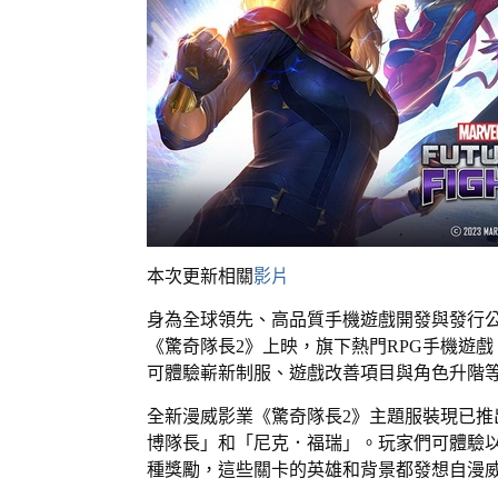
本次更新相關
影片
身為全球領先、高品質手機遊戲開發與發行公司的網石集
《驚奇隊長2》上映，旗下熱門RPG手機遊戲
可體驗嶄新制服、遊戲改善項目與角色升階
全新漫威影業《驚奇隊長2》主題服裝現已推
博隊長」和「尼克．福瑞」。玩家們可體驗以
種獎勵，這些關卡的英雄和背景都發想自漫威