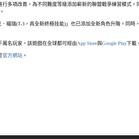
爭進行多項改善，為不同難度等級添加嶄新的聯盟戰爭練習模式。
。
克．福瑞(T-3，具全新終極技能)」也已添加全新角色升階。同時
5千萬名玩家，該遊戲在全球都可經由
App Store
與
Google Play
下載
至
官方網站
。