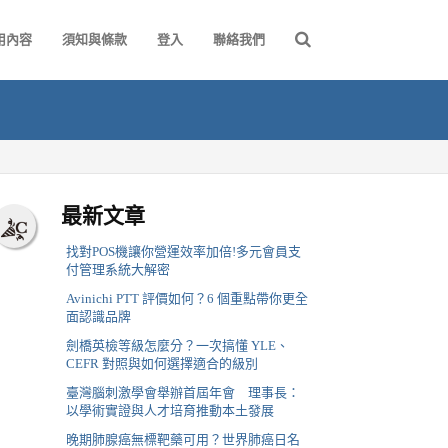
用內容
須知與條款
登入
聯絡我們
最新文章
找對POS機讓你營運效率加倍!多元會員支
付管理系統大解密
Avinichi PTT 評價如何？6 個重點帶你更全
面認識品牌
劍橋英檢等級怎麼分？一次搞懂 YLE、
CEFR 對照與如何選擇適合的級別
臺灣腦刺激學會舉辦首屆年會 理事長：
以學術實證與人才培育推動本土發展
晚期肺腺癌無標靶藥可用？世界肺癌日名