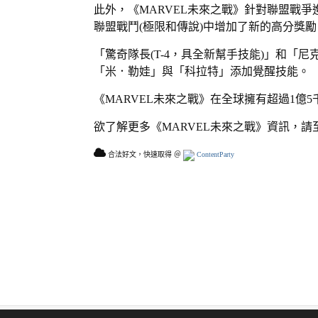
此外，《MARVEL未來之戰》針對聯盟戰
聯盟戰鬥(極限和傳說)中增加了新的高分獎勵
「驚奇隊長(T-4，具全新幫手技能)」和「尼
「米．勒娃」與「科拉特」添加覺醒技能。
《MARVEL未來之戰》在全球擁有超過1億
欲了解更多《MARVEL未來之戰》資訊，請
合法好文，快速取得 ＠
ContentParty