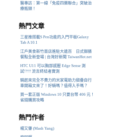
醫專訪：第一線「免疫四藥聯合」突破治
療瓶頸！
熱門文章
三星推搭載S Pen功能的入門平板Galaxy
Tab A 10.1
江戶美食新竹首店進駐大遠百 日式御膳
餐點全新登場 | 台灣好新聞 TaiwanHot.net
HTC U11 可以胸部感壓 Edge Sense 測
試!?!!! 流言終結者實測
騎起來完全不費力的米家電助力摺疊自行
車開箱文來了！好騎嗎？值得入手嗎？
買一套正版 Windows 10 只要台幣 406 元！
省錢購買攻略
熱門作者
楊又肇 (Mash Yang)