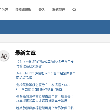
用內容
須知與條款
登入
聯絡我們
最新文章
找對POS機讓你營運效率加倍!多元會員支
付管理系統大解密
Avinichi PTT 評價如何？6 個重點帶你更全
面認識品牌
劍橋英檢等級怎麼分？一次搞懂 YLE、
CEFR 對照與如何選擇適合的級別
臺灣腦刺激學會舉辦首屆年會 理事長：
以學術實證與人才培育推動本土發展
晚期肺腺癌無標靶藥可用？世界肺癌日名