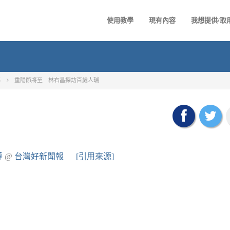
使用教學
現有內容
我想提供/取
導
重陽節將至 林右昌探訪百歲人瑞
導
@
台灣好新聞報
[引用來源]