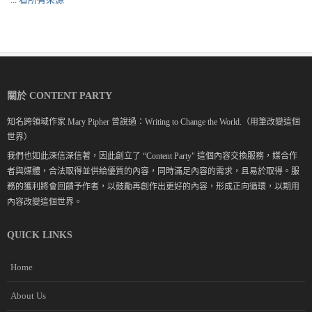
關於 CONTENT PARTY
知名跨領域作家 Mary Pipher 曾說過：Writing to Change the World.（用筆改變這個
世界）
我們也如此深信深信著，因此創立了 “Content Party" 這個內容交換服務，媒合作
者與媒體，合法取得並供給優質的內容，同時滿足內容的需求，且易於取得。服
務的獲利將會回饋予作者，以鼓勵再創作出更好的內容，形成正向循環，以期用
內容改變這個世界。
QUICK LINKS
Home
About Us