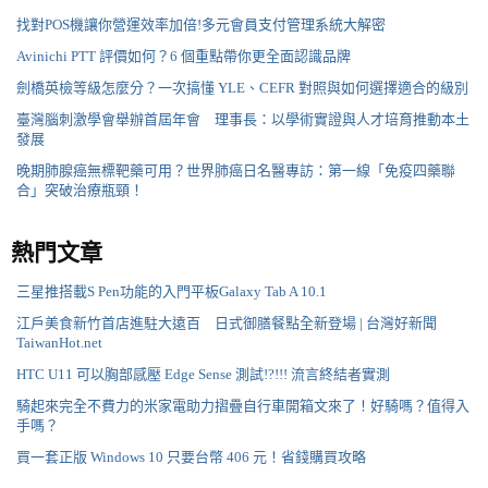
找對POS機讓你營運效率加倍!多元會員支付管理系統大解密
Avinichi PTT 評價如何？6 個重點帶你更全面認識品牌
劍橋英檢等級怎麼分？一次搞懂 YLE、CEFR 對照與如何選擇適合的級別
臺灣腦刺激學會舉辦首屆年會 理事長：以學術實證與人才培育推動本土
發展
晚期肺腺癌無標靶藥可用？世界肺癌日名醫專訪：第一線「免疫四藥聯
合」突破治療瓶頸！
熱門文章
三星推搭載S Pen功能的入門平板Galaxy Tab A 10.1
江戶美食新竹首店進駐大遠百 日式御膳餐點全新登場 | 台灣好新聞
TaiwanHot.net
HTC U11 可以胸部感壓 Edge Sense 測試!?!!! 流言終結者實測
騎起來完全不費力的米家電助力摺疊自行車開箱文來了！好騎嗎？值得入
手嗎？
買一套正版 Windows 10 只要台幣 406 元！省錢購買攻略