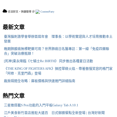
合法好文，快速取得 ＠
ContentParty
最新文章
臺灣腦刺激學會舉辦首屆年會 理事長：以學術實證與人才培育推動本土
發展
晚期肺腺癌無標靶藥可用？世界肺癌日名醫專訪：第一線「免疫四藥聯
合」突破治療瓶頸！
[死神]東永降臨《七騎士Re:BIRTH》 同步推出各種夏日活動
《THE KING OF FIGHTERS AFK》操控翠綠火焰、帶著傲慢笑容的格鬥家
「阿修．克里門森」登場
廠房隔間全攻略：庫板價格與快速捲門詳細指南
熱門文章
三星推搭載S Pen功能的入門平板Galaxy Tab A 10.1
江戶美食新竹首店進駐大遠百 日式御膳餐點全新登場 | 台灣好新聞