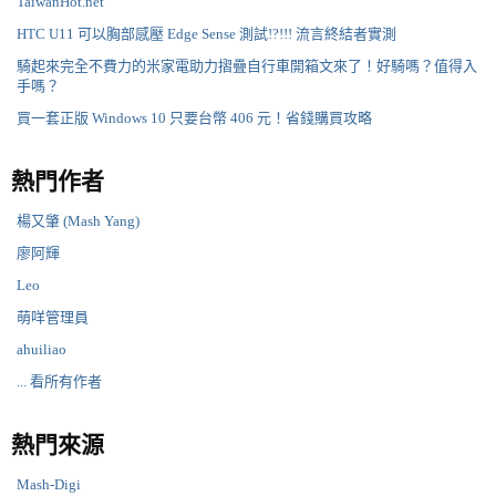
TaiwanHot.net
HTC U11 可以胸部感壓 Edge Sense 測試!?!!! 流言終結者實測
騎起來完全不費力的米家電助力摺疊自行車開箱文來了！好騎嗎？值得入
手嗎？
買一套正版 Windows 10 只要台幣 406 元！省錢購買攻略
熱門作者
楊又肇 (Mash Yang)
廖阿輝
Leo
萌咩管理員
ahuiliao
... 看所有作者
熱門來源
Mash-Digi