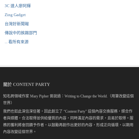
3C 達人廖阿輝
Zing Gadget
台灣好新聞報
傳說中的挨踢部門
... 看所有來源
關於 CONTENT PARTY
知名跨領域作家 Mary Pipher 曾說過：Writing to Change the World.（用筆改變這個
世界）
我們也如此深信深信著，因此創立了 “Content Party" 這個內容交換服務，媒合作
者與媒體，合法取得並供給優質的內容，同時滿足內容的需求，且易於取得。服
務的獲利將會回饋予作者，以鼓勵再創作出更好的內容，形成正向循環，以期用
內容改變這個世界。