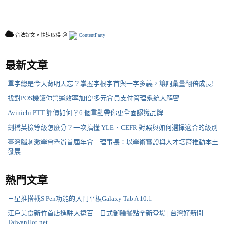
合法好文，快速取得 ＠
ContentParty
最新文章
單字總是今天背明天忘？掌握字根字首與一字多義，讓詞彙量翻倍成長!
找對POS機讓你營運效率加倍!多元會員支付管理系統大解密
Avinichi PTT 評價如何？6 個重點帶你更全面認識品牌
劍橋英檢等級怎麼分？一次搞懂 YLE、CEFR 對照與如何選擇適合的級別
臺灣腦刺激學會舉辦首屆年會 理事長：以學術實證與人才培育推動本土
發展
熱門文章
三星推搭載S Pen功能的入門平板Galaxy Tab A 10.1
江戶美食新竹首店進駐大遠百 日式御膳餐點全新登場 | 台灣好新聞
TaiwanHot.net