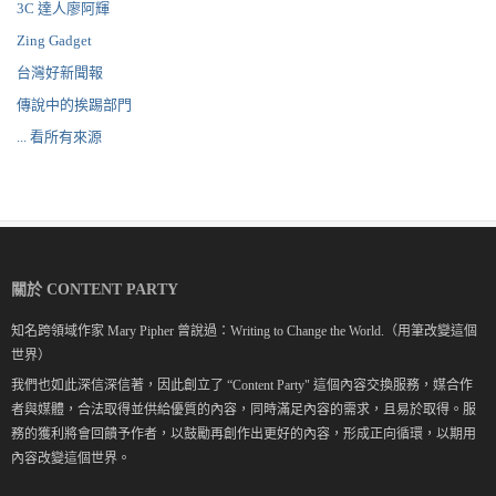
3C 達人廖阿輝
Zing Gadget
台灣好新聞報
傳說中的挨踢部門
... 看所有來源
關於 CONTENT PARTY
知名跨領域作家 Mary Pipher 曾說過：Writing to Change the World.（用筆改變這個
世界）
我們也如此深信深信著，因此創立了 “Content Party" 這個內容交換服務，媒合作
者與媒體，合法取得並供給優質的內容，同時滿足內容的需求，且易於取得。服
務的獲利將會回饋予作者，以鼓勵再創作出更好的內容，形成正向循環，以期用
內容改變這個世界。