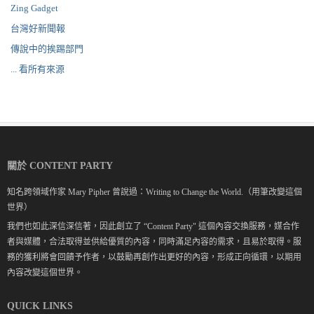
Zing Gadget
台灣好新聞報
傳說中的挨踢部門
... 看所有來源
關於 CONTENT PARTY
知名跨領域作家 Mary Pipher 曾說過：Writing to Change the World.（用筆改變這個
世界）
我們也如此深信深信著，因此創立了 “Content Party" 這個內容交換服務，媒合作
者與媒體，合法取得並供給優質的內容，同時滿足內容的需求，且易於取得。服
務的獲利將會回饋予作者，以鼓勵再創作出更好的內容，形成正向循環，以期用
內容改變這個世界。
QUICK LINKS