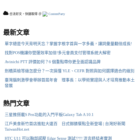
合法好文，快速取得 ＠
ContentParty
最新文章
單字總是今天背明天忘？掌握字根字首與一字多義，讓詞彙量翻倍成長!
找對POS機讓你營運效率加倍!多元會員支付管理系統大解密
Avinichi PTT 評價如何？6 個重點帶你更全面認識品牌
劍橋英檢等級怎麼分？一次搞懂 YLE、CEFR 對照與如何選擇適合的級別
臺灣腦刺激學會舉辦首屆年會 理事長：以學術實證與人才培育推動本土
發展
熱門文章
三星推搭載S Pen功能的入門平板Galaxy Tab A 10.1
江戶美食新竹首店進駐大遠百 日式御膳餐點全新登場 | 台灣好新聞
TaiwanHot.net
HTC U11 可以胸部感壓 Edge Sense 測試!?!!! 流言終結者實測