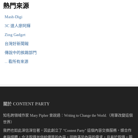
熱門來源
Mash-Digi
3C 達人廖阿輝
Zing Gadget
台灣好新聞報
傳說中的挨踢部門
... 看所有來源
關於 CONTENT PARTY
知名跨領域作家 Mary Pipher 曾說過：Writing to Change the World.（用筆改變這個
世界）
我們也如此深信深信著，因此創立了 “Content Party" 這個內容交換服務，媒合作
者與媒體，合法取得並供給優質的內容，同時滿足內容的需求，且易於取得。服