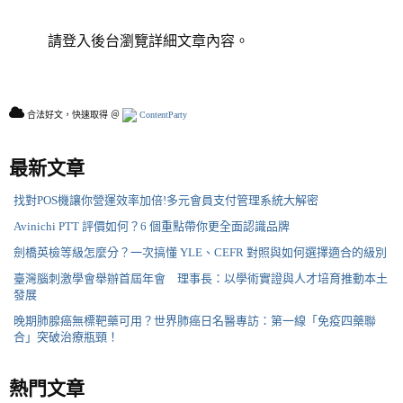
請登入後台瀏覽詳細文章內容。
合法好文，快速取得 ＠
ContentParty
最新文章
找對POS機讓你營運效率加倍!多元會員支付管理系統大解密
Avinichi PTT 評價如何？6 個重點帶你更全面認識品牌
劍橋英檢等級怎麼分？一次搞懂 YLE、CEFR 對照與如何選擇適合的級別
臺灣腦刺激學會舉辦首屆年會 理事長：以學術實證與人才培育推動本土
發展
晚期肺腺癌無標靶藥可用？世界肺癌日名醫專訪：第一線「免疫四藥聯
合」突破治療瓶頸！
熱門文章