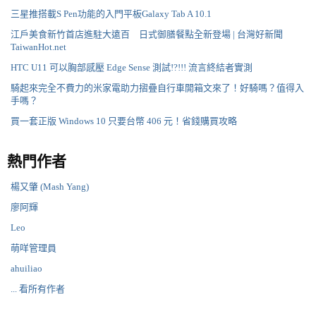
三星推搭載S Pen功能的入門平板Galaxy Tab A 10.1
江戶美食新竹首店進駐大遠百 日式御膳餐點全新登場 | 台灣好新聞
TaiwanHot.net
HTC U11 可以胸部感壓 Edge Sense 測試!?!!! 流言終結者實測
騎起來完全不費力的米家電助力摺疊自行車開箱文來了！好騎嗎？值得入
手嗎？
買一套正版 Windows 10 只要台幣 406 元！省錢購買攻略
熱門作者
楊又肇 (Mash Yang)
廖阿輝
Leo
萌咩管理員
ahuiliao
... 看所有作者