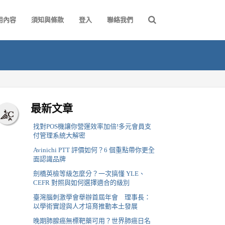
用內容
須知與條款
登入
聯絡我們
！
最新文章
找對POS機讓你營運效率加倍!多元會員支
付管理系統大解密
Avinichi PTT 評價如何？6 個重點帶你更全
面認識品牌
劍橋英檢等級怎麼分？一次搞懂 YLE、
CEFR 對照與如何選擇適合的級別
臺灣腦刺激學會舉辦首屆年會 理事長：
以學術實證與人才培育推動本土發展
晚期肺腺癌無標靶藥可用？世界肺癌日名