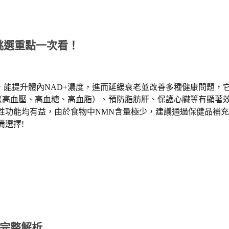
挑選重點一次看！
，能提升體內
NAD+
濃度，進而延緩衰老並改善多種健康問題，
（高血壓、高血糖、高血脂）、預防脂肪肝、保護心臟等有顯著
性功能均有益，由於食物中
NMN
含量極少，建議通過保健品補充
備選擇
!
完整解析