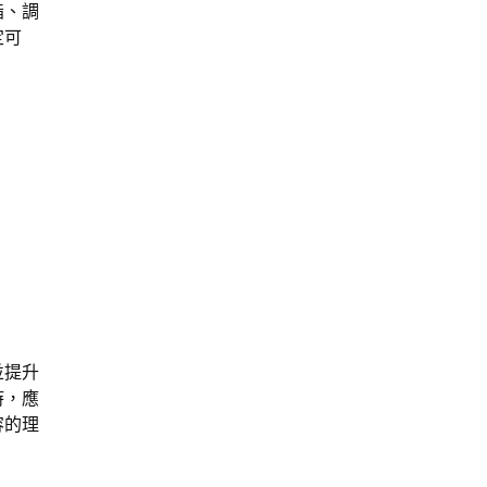
脂、調
定可
並提升
時，應
容的理