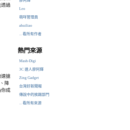
廖阿輝
能透過
Leo
萌咩管理員
ahuiliao
... 看所有作者
熱門來源
Mash-Digi
3C 達人廖阿輝
快速搶
Zing Gadget
、降
台灣好新聞報
為你成
傳說中的挨踢部門
... 看所有來源