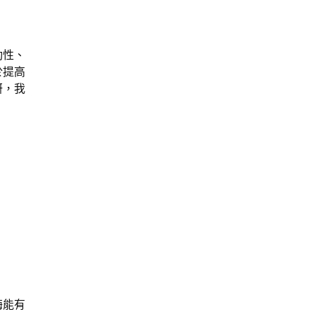
動性、
於提高
研，我
酶能有