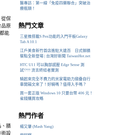
醫專訪：第一線「免疫四藥聯合」突破治
療瓶頸！
，從保
熱門文章
食品原
都能
三星推搭載S Pen功能的入門平板Galaxy
Tab A 10.1
江戶美食新竹首店進駐大遠百 日式御膳
餐點全新登場 | 台灣好新聞 TaiwanHot.net
HTC U11 可以胸部感壓 Edge Sense 測
試!?!!! 流言終結者實測
騎起來完全不費力的米家電助力摺疊自行
車開箱文來了！好騎嗎？值得入手嗎？
買一套正版 Windows 10 只要台幣 406 元！
省錢購買攻略
熱門作者
品、膳
楊又肇 (Mash Yang)
技術設