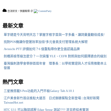
合法好文，快速取得 ＠
ContentParty
最新文章
單字總是今天背明天忘？掌握字根字首與一字多義，讓詞彙量翻倍成長!
找對POS機讓你營運效率加倍!多元會員支付管理系統大解密
Avinichi PTT 評價如何？6 個重點帶你更全面認識品牌
劍橋英檢等級怎麼分？一次搞懂 YLE、CEFR 對照與如何選擇適合的級別
臺灣腦刺激學會舉辦首屆年會 理事長：以學術實證與人才培育推動本土
發展
熱門文章
三星推搭載S Pen功能的入門平板Galaxy Tab A 10.1
江戶美食新竹首店進駐大遠百 日式御膳餐點全新登場 | 台灣好新聞
TaiwanHot.net
HTC U11 可以胸部感壓 Edge Sense 測試!?!!! 流言終結者實測