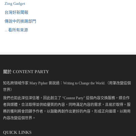
Zing Gadget
台灣好新聞報
傳說中的挨踢部門
... 看所有來源
關於 CONTENT PARTY
知名跨領域作家 Mary Pipher 曾說過：Writing to Change the World.（用筆改變這個
世界）
我們也如此深信深信著，因此創立了 “Content Party" 這個內容交換服務，媒合作
者與媒體，合法取得並供給優質的內容，同時滿足內容的需求，且易於取得。服
務的獲利將會回饋予作者，以鼓勵再創作出更好的內容，形成正向循環，以期用
內容改變這個世界。
QUICK LINKS