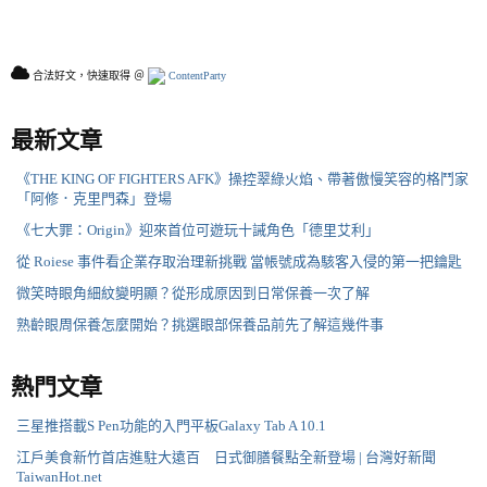
合法好文，快速取得 ＠
ContentParty
最新文章
《THE KING OF FIGHTERS AFK》操控翠綠火焰、帶著傲慢笑容的格鬥家
「阿修．克里門森」登場
《七大罪：Origin》迎來首位可遊玩十誡角色「德里艾利」
從 Roiese 事件看企業存取治理新挑戰 當帳號成為駭客入侵的第一把鑰匙
微笑時眼角細紋變明顯？從形成原因到日常保養一次了解
熟齡眼周保養怎麼開始？挑選眼部保養品前先了解這幾件事
熱門文章
三星推搭載S Pen功能的入門平板Galaxy Tab A 10.1
江戶美食新竹首店進駐大遠百 日式御膳餐點全新登場 | 台灣好新聞
TaiwanHot.net