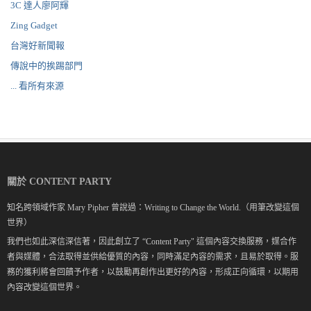
3C 達人廖阿輝
Zing Gadget
台灣好新聞報
傳說中的挨踢部門
... 看所有來源
關於 CONTENT PARTY
知名跨領域作家 Mary Pipher 曾說過：Writing to Change the World.（用筆改變這個
世界）
我們也如此深信深信著，因此創立了 “Content Party" 這個內容交換服務，媒合作
者與媒體，合法取得並供給優質的內容，同時滿足內容的需求，且易於取得。服
務的獲利將會回饋予作者，以鼓勵再創作出更好的內容，形成正向循環，以期用
內容改變這個世界。