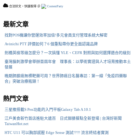
合法好文，快速取得 ＠
ContentParty
最新文章
找對POS機讓你營運效率加倍!多元會員支付管理系統大解密
Avinichi PTT 評價如何？6 個重點帶你更全面認識品牌
劍橋英檢等級怎麼分？一次搞懂 YLE、CEFR 對照與如何選擇適合的級別
臺灣腦刺激學會舉辦首屆年會 理事長：以學術實證與人才培育推動本土
發展
晚期肺腺癌無標靶藥可用？世界肺癌日名醫專訪：第一線「免疫四藥聯
合」突破治療瓶頸！
熱門文章
三星推搭載S Pen功能的入門平板Galaxy Tab A 10.1
江戶美食新竹首店進駐大遠百 日式御膳餐點全新登場 | 台灣好新聞
TaiwanHot.net
HTC U11 可以胸部感壓 Edge Sense 測試!?!!! 流言終結者實測