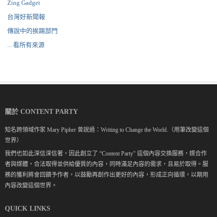
Zing Gadget
台灣好新聞報
傳說中的挨踢部門
... 看所有來源
關於 CONTENT PARTY
知名跨領域作家 Mary Pipher 曾說過：Writing to Change the World.（用筆改變這個
世界）
我們也如此深信深信著，因此創立了 “Content Party" 這個內容交換服務，媒合作
者與媒體，合法取得並供給優質的內容，同時滿足內容的需求，且易於取得。服
務的獲利將會回饋予作者，以鼓勵再創作出更好的內容，形成正向循環，以期用
內容改變這個世界。
QUICK LINKS