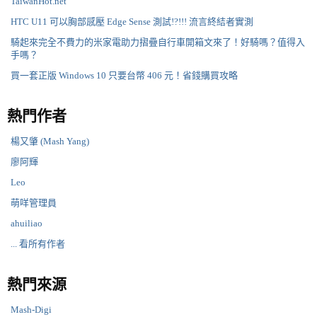
TaiwanHot.net
HTC U11 可以胸部感壓 Edge Sense 測試!?!!! 流言終結者實測
騎起來完全不費力的米家電助力摺疊自行車開箱文來了！好騎嗎？值得入
手嗎？
買一套正版 Windows 10 只要台幣 406 元！省錢購買攻略
熱門作者
楊又肇 (Mash Yang)
廖阿輝
Leo
萌咩管理員
ahuiliao
... 看所有作者
熱門來源
Mash-Digi