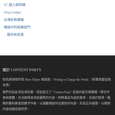
3C 達人廖阿輝
Zing Gadget
台灣好新聞報
傳說中的挨踢部門
... 看所有來源
關於 CONTENT PARTY
知名跨領域作家 Mary Pipher 曾說過：Writing to Change the World.（用筆改變這個
世界）
我們也如此深信深信著，因此創立了 “Content Party" 這個內容交換服務，媒合作
者與媒體，合法取得並供給優質的內容，同時滿足內容的需求，且易於取得。服
務的獲利將會回饋予作者，以鼓勵再創作出更好的內容，形成正向循環，以期用
內容改變這個世界。