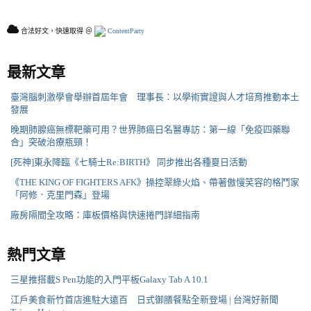
合法好文，快速取得 ＠
ContentParty
最新文章
臺灣腦刺激學會舉辦首屆年會 理事長：以學術實證與人才培育推動本土
發展
晚期肺腺癌無標靶藥可用？世界肺癌日名醫專訪：第一線「免疫四藥聯
合」突破治療瓶頸！
[死神]東永降臨《七騎士Re:BIRTH》 同步推出各種夏日活動
《THE KING OF FIGHTERS AFK》操控翠綠火焰、帶著傲慢笑容的格鬥家
「阿修．克里門森」登場
廠房隔間全攻略：庫板價格與快速捲門詳細指南
熱門文章
三星推搭載S Pen功能的入門平板Galaxy Tab A 10.1
江戶美食新竹首店進駐大遠百 日式御膳餐點全新登場 | 台灣好新聞