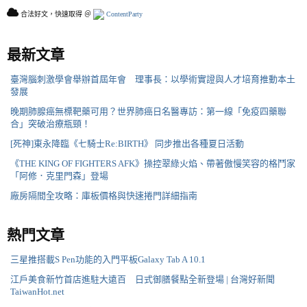
合法好文，快速取得 ＠
ContentParty
最新文章
臺灣腦刺激學會舉辦首屆年會 理事長：以學術實證與人才培育推動本土
發展
晚期肺腺癌無標靶藥可用？世界肺癌日名醫專訪：第一線「免疫四藥聯
合」突破治療瓶頸！
[死神]東永降臨《七騎士Re:BIRTH》 同步推出各種夏日活動
《THE KING OF FIGHTERS AFK》操控翠綠火焰、帶著傲慢笑容的格鬥家
「阿修．克里門森」登場
廠房隔間全攻略：庫板價格與快速捲門詳細指南
熱門文章
三星推搭載S Pen功能的入門平板Galaxy Tab A 10.1
江戶美食新竹首店進駐大遠百 日式御膳餐點全新登場 | 台灣好新聞
TaiwanHot.net