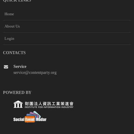
QUICK LINKS
Home
About Us
Login
CONTACTS
Service
service@contentparty.org
POWERED BY