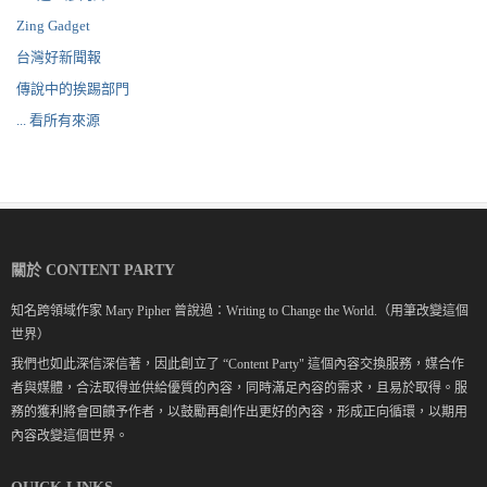
Zing Gadget
台灣好新聞報
傳說中的挨踢部門
... 看所有來源
關於 CONTENT PARTY
知名跨領域作家 Mary Pipher 曾說過：Writing to Change the World.（用筆改變這個
世界）
我們也如此深信深信著，因此創立了 “Content Party" 這個內容交換服務，媒合作
者與媒體，合法取得並供給優質的內容，同時滿足內容的需求，且易於取得。服
務的獲利將會回饋予作者，以鼓勵再創作出更好的內容，形成正向循環，以期用
內容改變這個世界。