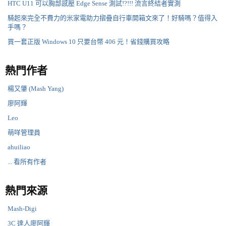
HTC U11 可以胸部感壓 Edge Sense 測試!?!!! 流言終結者實測
騎起來完全不費力的米家電助力摺疊自行車開箱文來了！好騎嗎？值得入
手嗎？
買一套正版 Windows 10 只要台幣 406 元！省錢購買攻略
熱門作者
楊又肇 (Mash Yang)
廖阿輝
Leo
萌咩管理員
ahuiliao
... 看所有作者
熱門來源
Mash-Digi
3C 達人廖阿輝