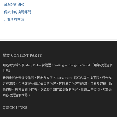
台灣好新聞報
傳說中的挨踢部門
... 看所有來源
關於 CONTENT PARTY
知名跨領域作家 Mary Pipher 曾說過：Writing to Change the World.（用筆改變這個
世界）
我們也如此深信深信著，因此創立了 “Content Party" 這個內容交換服務，媒合作
者與媒體，合法取得並供給優質的內容，同時滿足內容的需求，且易於取得。服
務的獲利將會回饋予作者，以鼓勵再創作出更好的內容，形成正向循環，以期用
內容改變這個世界。
QUICK LINKS