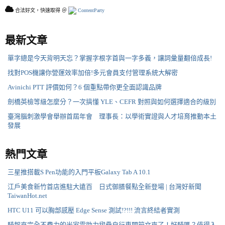
合法好文，快速取得 ＠
ContentParty
最新文章
單字總是今天背明天忘？掌握字根字首與一字多義，讓詞彙量翻倍成長!
找對POS機讓你營運效率加倍!多元會員支付管理系統大解密
Avinichi PTT 評價如何？6 個重點帶你更全面認識品牌
劍橋英檢等級怎麼分？一次搞懂 YLE、CEFR 對照與如何選擇適合的級別
臺灣腦刺激學會舉辦首屆年會 理事長：以學術實證與人才培育推動本土
發展
熱門文章
三星推搭載S Pen功能的入門平板Galaxy Tab A 10.1
江戶美食新竹首店進駐大遠百 日式御膳餐點全新登場 | 台灣好新聞
TaiwanHot.net
HTC U11 可以胸部感壓 Edge Sense 測試!?!!! 流言終結者實測
騎起來完全不費力的米家電助力摺疊自行車開箱文來了！好騎嗎？值得入