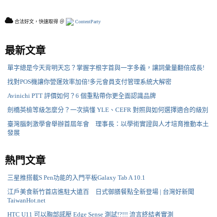
合法好文，快速取得 ＠
ContentParty
最新文章
單字總是今天背明天忘？掌握字根字首與一字多義，讓詞彙量翻倍成長!
找對POS機讓你營運效率加倍!多元會員支付管理系統大解密
Avinichi PTT 評價如何？6 個重點帶你更全面認識品牌
劍橋英檢等級怎麼分？一次搞懂 YLE、CEFR 對照與如何選擇適合的級別
臺灣腦刺激學會舉辦首屆年會 理事長：以學術實證與人才培育推動本土
發展
熱門文章
三星推搭載S Pen功能的入門平板Galaxy Tab A 10.1
江戶美食新竹首店進駐大遠百 日式御膳餐點全新登場 | 台灣好新聞
TaiwanHot.net
HTC U11 可以胸部感壓 Edge Sense 測試!?!!! 流言終結者實測