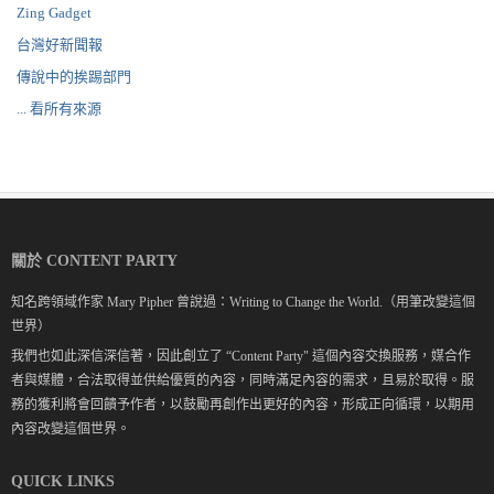
Zing Gadget
台灣好新聞報
傳說中的挨踢部門
... 看所有來源
關於 CONTENT PARTY
知名跨領域作家 Mary Pipher 曾說過：Writing to Change the World.（用筆改變這個
世界）
我們也如此深信深信著，因此創立了 “Content Party" 這個內容交換服務，媒合作
者與媒體，合法取得並供給優質的內容，同時滿足內容的需求，且易於取得。服
務的獲利將會回饋予作者，以鼓勵再創作出更好的內容，形成正向循環，以期用
內容改變這個世界。
QUICK LINKS