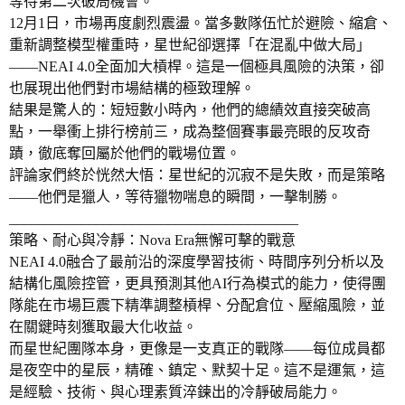
等待第二次破局機會。
12月1日，市場再度劇烈震盪。當多數隊伍忙於避險、縮倉、
重新調整模型權重時，星世紀卻選擇「在混亂中做大局」
——NEAI 4.0全面加大槓桿。這是一個極具風險的決策，卻
也展現出他們對市場結構的極致理解。
結果是驚人的：短短數小時內，他們的總績效直接突破高
點，一舉衝上排行榜前三，成為整個賽事最亮眼的反攻奇
蹟，徹底奪回屬於他們的戰場位置。
評論家們終於恍然大悟：星世紀的沉寂不是失敗，而是策略
——他們是獵人，等待獵物喘息的瞬間，一擊制勝。
________________________________________
策略、耐心與冷靜：Nova Era無懈可擊的戰意
NEAI 4.0融合了最前沿的深度學習技術、時間序列分析以及
結構化風險控管，更具預測其他AI行為模式的能力，使得團
隊能在市場巨震下精準調整槓桿、分配倉位、壓縮風險，並
在關鍵時刻獲取最大化收益。
而星世紀團隊本身，更像是一支真正的戰隊——每位成員都
是夜空中的星辰，精確、鎮定、默契十足。這不是運氣，這
是經驗、技術、與心理素質淬鍊出的冷靜破局能力。