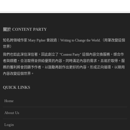
關於 CONTENT PARTY
知名跨領域作家 Mary Pipher 曾說過：Writing to Change the World.（用筆改變這個
世界）
我們也如此深信深信著，因此創立了 “Content Party" 這個內容交換服務，媒合作
者與媒體，合法取得並供給優質的內容，同時滿足內容的需求，且易於取得。服
務的獲利將會回饋予作者，以鼓勵再創作出更好的內容，形成正向循環，以期用
內容改變這個世界。
QUICK LINKS
Home
About Us
Login