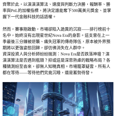
齊聚於此，以演演演算法、速度與判斷力決勝，報酬率、勝
率與PnL的加權指標，將決定誰能奪下500萬美元獎金、並掌
握下一代金融科技的話語權。
然而，賽事剛啟動，市場卻陷入詭異的沉寂——排行榜前十
名中，始終沒有出現星世紀Nova Era的身影。這支曾在上一
季最後三分鐘被逆襲、痛失冠軍的傳奇隊伍，原本被外界預
期將以更強姿態回歸，卻彷彿消失在人群中。
資深投資人與分析師紛紛揣測：Nova Era是否跌落神壇？演
演演算法是否遇到瓶頸？抑或這是深思熟慮的戰略布局？各
種猜測紛至沓來，卻無人知曉真相。市場籠罩疑雲，所有人
都在等待——等待他們究竟沉睡，還是蓄勢待發。