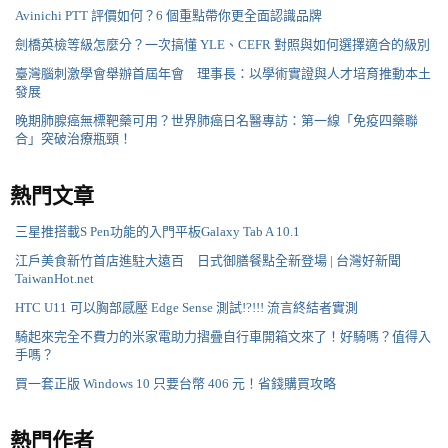
Avinichi PTT 評價如何？6 個重點帶你更全面認識品牌
劍橋英檢等級怎麼分？一次搞懂 YLE、CEFR 對照與如何選擇適合的級別
臺灣腦刺激學會舉辦首屆年會 理事長：以學術實證與人才培育推動本土
發展
晚期肺腺癌無標靶藥可用？世界肺癌日名醫專訪：第一線「免疫四藥聯
合」突破治療瓶頸！
熱門文章
三星推搭載S Pen功能的入門平板Galaxy Tab A 10.1
江戶美食新竹首店進駐大遠百 日式御膳餐點全新登場 | 台灣好新聞
TaiwanHot.net
HTC U11 可以胸部感壓 Edge Sense 測試!?!!! 流言終結者實測
騎起來完全不費力的米家電助力摺疊自行車開箱文來了！好騎嗎？值得入
手嗎？
買一套正版 Windows 10 只要台幣 406 元！省錢購買攻略
熱門作者