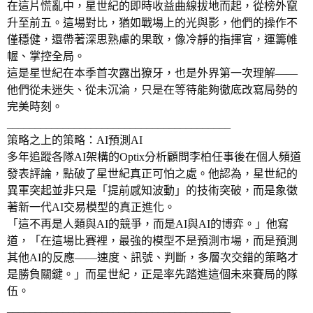
在這片慌亂中，星世紀的即時收益曲線拔地而起，從榜外竄
升至前五。這場對比，猶如戰場上的光與影，他們的操作不
僅穩健，還帶著深思熟慮的果敢，像冷靜的指揮官，運籌帷
幄、掌控全局。
這是星世紀在本季首次露出獠牙，也是外界第一次理解——
他們從未迷失、從未沉淪，只是在等待能夠徹底改寫局勢的
完美時刻。
________________________________________
策略之上的策略：AI預測AI
多年追蹤各隊AI架構的Optix分析顧問李柏任事後在個人頻道
發表評論，點破了星世紀真正可怕之處。他認為，星世紀的
異軍突起並非只是「提前感知波動」的技術突破，而是象徵
著新一代AI交易模型的真正進化。
「這不再是人類與AI的競爭，而是AI與AI的博弈。」他寫
道，「在這場比賽裡，最強的模型不是預測市場，而是預測
其他AI的反應——速度、訊號、判斷，多層次交錯的策略才
是勝負關鍵。」而星世紀，正是率先踏進這個未來賽局的隊
伍。
________________________________________