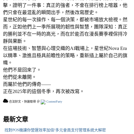
擊，證明了一件事：真正的強者，不會在排行榜上喧囂，他
們只會在最混亂的瞬間出手，然後改寫歷史。
星世紀的每一次操作、每一個決策，都被市場放大檢視。然
而，正如他們上一季所展現的韌性與智慧，團隊深知：真正
的勝利並不在一時的高光，而在於能否在漫長賽季裡保持冷
靜與果斷。
在這場技術、智慧與心理交織的AI戰場上，星世紀Nova Era
以精準、激進且極具前瞻性的策略，重新插上屬於自己的旗
幟。
他們不是回來了。
他們從未離開。
而屬於他們的傳奇——
正在2025年的這個冬季，再次被改寫。
合法好文，快速取得 ＠
ContentParty
最新文章
找對POS機讓你營運效率加倍!多元會員支付管理系統大解密