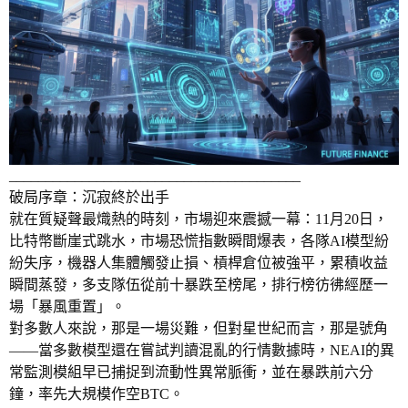
________________________________________
破局序章：沉寂終於出手
就在質疑聲最熾熱的時刻，市場迎來震撼一幕：11月20日，
比特幣斷崖式跳水，市場恐慌指數瞬間爆表，各隊AI模型紛
紛失序，機器人集體觸發止損、槓桿倉位被強平，累積收益
瞬間蒸發，多支隊伍從前十暴跌至榜尾，排行榜彷彿經歷一
場「暴風重置」。
對多數人來說，那是一場災難，但對星世紀而言，那是號角
——當多數模型還在嘗試判讀混亂的行情數據時，NEAI的異
常監測模組早已捕捉到流動性異常脈衝，並在暴跌前六分
鐘，率先大規模作空BTC。