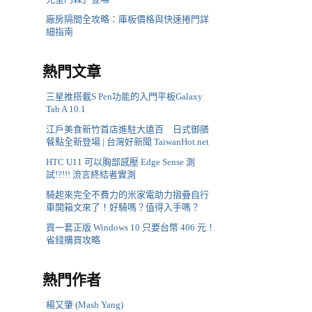
廠房隔間全攻略：庫板價格與快速捲門詳
細指南
熱門文章
三星推搭載S Pen功能的入門平板Galaxy
Tab A 10.1
江戶美食新竹首店進駐大遠百 日式御膳
餐點全新登場 | 台灣好新聞 TaiwanHot.net
HTC U11 可以胸部感壓 Edge Sense 測
試!?!!! 流言終結者實測
騎起來完全不費力的米家電助力摺疊自行
車開箱文來了！好騎嗎？值得入手嗎？
買一套正版 Windows 10 只要台幣 406 元！
省錢購買攻略
熱門作者
楊又肇 (Mash Yang)