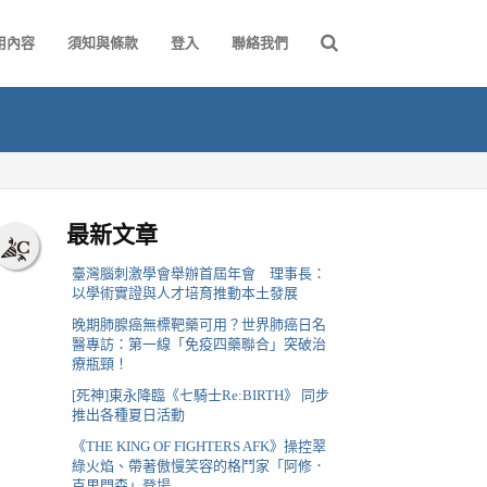
用內容
須知與條款
登入
聯絡我們
最新文章
臺灣腦刺激學會舉辦首屆年會 理事長：
以學術實證與人才培育推動本土發展
晚期肺腺癌無標靶藥可用？世界肺癌日名
醫專訪：第一線「免疫四藥聯合」突破治
療瓶頸！
[死神]東永降臨《七騎士Re:BIRTH》 同步
推出各種夏日活動
《THE KING OF FIGHTERS AFK》操控翠
綠火焰、帶著傲慢笑容的格鬥家「阿修．
克里門森」登場