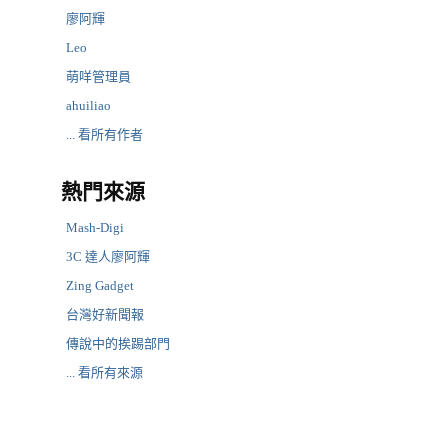
廖阿輝
Leo
萌咩管理員
ahuiliao
... 看所有作者
熱門來源
Mash-Digi
3C 達人廖阿輝
Zing Gadget
台灣好新聞報
傳說中的挨踢部門
... 看所有來源