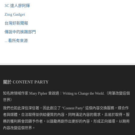
3C 達人廖阿輝
Zing Gadget
台灣好新聞報
傳說中的挨踢部門
... 看所有來源
關於 CONTENT PARTY
知名跨領域作家 Mary Pipher 曾說過：Writing to Change the World.（用筆改變這個
世界）
我們也如此深信深信著，因此創立了 “Content Party" 這個內容交換服務，媒合作
者與媒體，合法取得並供給優質的內容，同時滿足內容的需求，且易於取得。服
務的獲利將會回饋予作者，以鼓勵再創作出更好的內容，形成正向循環，以期用
內容改變這個世界。