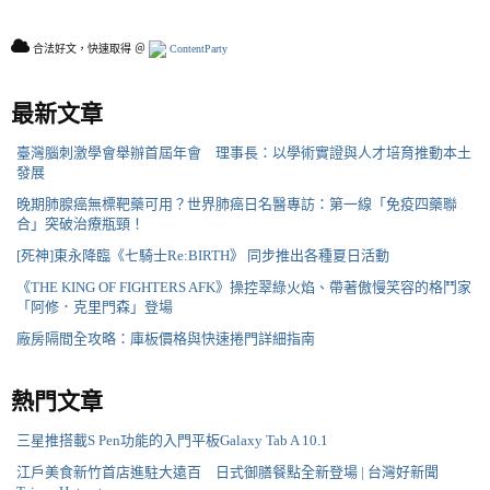
合法好文，快速取得 ＠
ContentParty
最新文章
臺灣腦刺激學會舉辦首屆年會 理事長：以學術實證與人才培育推動本土
發展
晚期肺腺癌無標靶藥可用？世界肺癌日名醫專訪：第一線「免疫四藥聯
合」突破治療瓶頸！
[死神]東永降臨《七騎士Re:BIRTH》 同步推出各種夏日活動
《THE KING OF FIGHTERS AFK》操控翠綠火焰、帶著傲慢笑容的格鬥家
「阿修．克里門森」登場
廠房隔間全攻略：庫板價格與快速捲門詳細指南
熱門文章
三星推搭載S Pen功能的入門平板Galaxy Tab A 10.1
江戶美食新竹首店進駐大遠百 日式御膳餐點全新登場 | 台灣好新聞