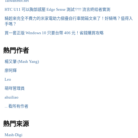
TaiwanHot.net
HTC U11 可以胸部感壓 Edge Sense 測試!?!!! 流言終結者實測
騎起來完全不費力的米家電助力摺疊自行車開箱文來了！好騎嗎？值得入
手嗎？
買一套正版 Windows 10 只要台幣 406 元！省錢購買攻略
熱門作者
楊又肇 (Mash Yang)
廖阿輝
Leo
萌咩管理員
ahuiliao
... 看所有作者
熱門來源
Mash-Digi