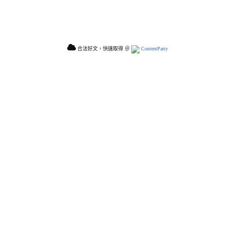
合法好文，快速取得 ＠
ContentParty