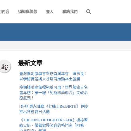
用內容
須知與條款
登入
聯絡我們
最新文章
臺灣腦刺激學會舉辦首屆年會 理事長：
以學術實證與人才培育推動本土發展
晚期肺腺癌無標靶藥可用？世界肺癌日名
醫專訪：第一線「免疫四藥聯合」突破治
療瓶頸！
[死神]東永降臨《七騎士Re:BIRTH》 同步
推出各種夏日活動
《THE KING OF FIGHTERS AFK》操控翠
綠火焰、帶著傲慢笑容的格鬥家「阿修．
克里門森」登場