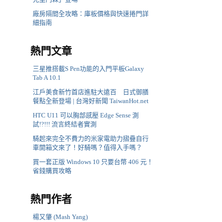
廠房隔間全攻略：庫板價格與快速捲門詳
細指南
熱門文章
三星推搭載S Pen功能的入門平板Galaxy
Tab A 10.1
江戶美食新竹首店進駐大遠百 日式御膳
餐點全新登場 | 台灣好新聞 TaiwanHot.net
HTC U11 可以胸部感壓 Edge Sense 測
試!?!!! 流言終結者實測
騎起來完全不費力的米家電助力摺疊自行
車開箱文來了！好騎嗎？值得入手嗎？
買一套正版 Windows 10 只要台幣 406 元！
省錢購買攻略
熱門作者
楊又肇 (Mash Yang)