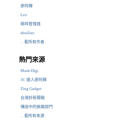
廖阿輝
Leo
萌咩管理員
ahuiliao
... 看所有作者
熱門來源
Mash-Digi
3C 達人廖阿輝
Zing Gadget
台灣好新聞報
傳說中的挨踢部門
... 看所有來源