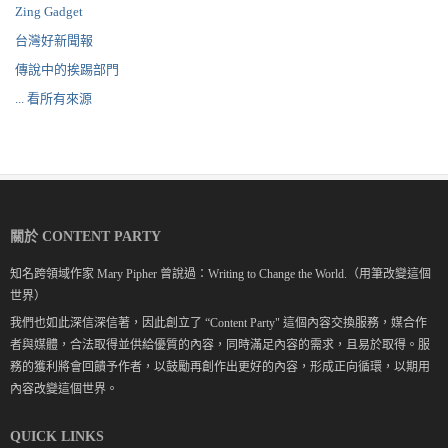
Zing Gadget
台灣好新聞報
傳說中的挨踢部門
... 看所有來源
關於 CONTENT PARTY
知名跨領域作家 Mary Pipher 曾說過：Writing to Change the World.（用筆改變這個
世界）
我們也如此深信深信著，因此創立了 “Content Party" 這個內容交換服務，媒合作
者與媒體，合法取得並供給優質的內容，同時滿足內容的需求，且易於取得。服
務的獲利將會回饋予作者，以鼓勵再創作出更好的內容，形成正向循環，以期用
內容改變這個世界。
QUICK LINKS