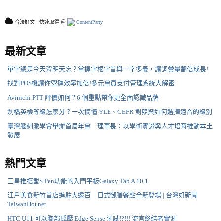
合法好文，快速取得 ＠
ContentParty
最新文章
單字總是今天背明天忘？掌握字根字首與一字多義，讓詞彙量翻倍成長!
找對POS機讓你營運效率加倍!多元會員支付管理系統大解密
Avinichi PTT 評價如何？6 個重點帶你更全面認識品牌
劍橋英檢等級怎麼分？一次搞懂 YLE、CEFR 對照與如何選擇適合的級別
臺灣腦刺激學會舉辦首屆年會 理事長：以學術實證與人才培育推動本土
發展
熱門文章
三星推搭載S Pen功能的入門平板Galaxy Tab A 10.1
江戶美食新竹首店進駐大遠百 日式御膳餐點全新登場 | 台灣好新聞
TaiwanHot.net
HTC U11 可以胸部感壓 Edge Sense 測試!?!!! 流言終結者實測