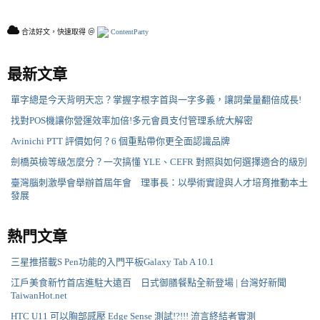
合法好文，快速取得 ＠
ContentParty
最新文章
單字總是今天背明天忘？掌握字根字首與一字多義，讓詞彙量翻倍成長!
找對POS機讓你營運效率加倍!多元會員支付管理系統大解密
Avinichi PTT 評價如何？6 個重點帶你更全面認識品牌
劍橋英檢等級怎麼分？一次搞懂 YLE、CEFR 對照與如何選擇適合的級別
臺灣腦刺激學會舉辦首屆年會 理事長：以學術實證與人才培育推動本土
發展
熱門文章
三星推搭載S Pen功能的入門平板Galaxy Tab A 10.1
江戶美食新竹首店進駐大遠百 日式御膳餐點全新登場 | 台灣好新聞
TaiwanHot.net
HTC U11 可以胸部感壓 Edge Sense 測試!?!!! 流言終結者實測