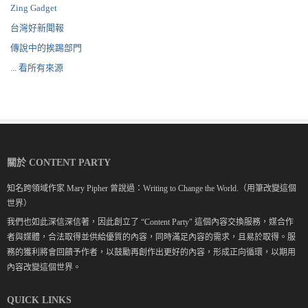
Zing Gadget
台灣好新聞報
傳說中的挨踢部門
... 看所有來源
關於 CONTENT PARTY
知名跨領域作家 Mary Pipher 曾說過：Writing to Change the World.（用筆改變這個
世界）
我們也如此深信深信著，因此創立了 “Content Party" 這個內容交換服務，媒合作
者與媒體，合法取得並供給優質的內容，同時滿足內容的需求，且易於取得。服
務的獲利將會回饋予作者，以鼓勵再創作出更好的內容，形成正向循環，以期用
內容改變這個世界。
QUICK LINKS