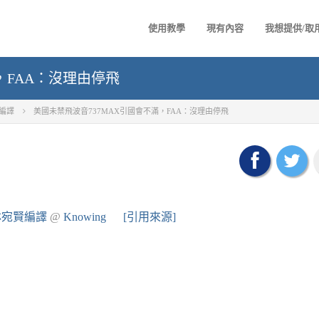
使用教學
現有內容
我想提供/取
，FAA：沒理由停飛
賢編譯
美國未禁飛波音737MAX引國會不滿，FAA：沒理由停飛
林宛賢編譯
@
Knowing
[引用來源]