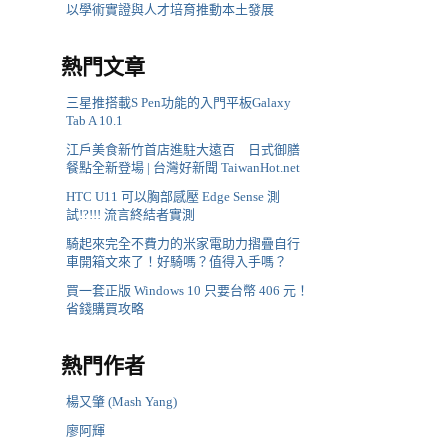
以學術實證與人才培育推動本土發展
熱門文章
三星推搭載S Pen功能的入門平板Galaxy
Tab A 10.1
江戶美食新竹首店進駐大遠百 日式御膳
餐點全新登場 | 台灣好新聞 TaiwanHot.net
HTC U11 可以胸部感壓 Edge Sense 測
試!?!!! 流言終結者實測
騎起來完全不費力的米家電助力摺疊自行
車開箱文來了！好騎嗎？值得入手嗎？
買一套正版 Windows 10 只要台幣 406 元！
省錢購買攻略
熱門作者
楊又肇 (Mash Yang)
廖阿輝