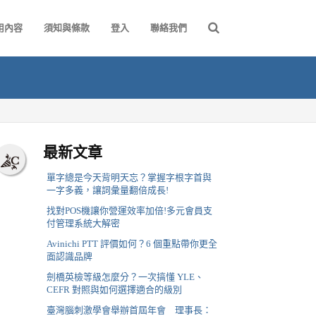
用內容
須知與條款
登入
聯絡我們
最新文章
單字總是今天背明天忘？掌握字根字首與
一字多義，讓詞彙量翻倍成長!
找對POS機讓你營運效率加倍!多元會員支
付管理系統大解密
Avinichi PTT 評價如何？6 個重點帶你更全
面認識品牌
劍橋英檢等級怎麼分？一次搞懂 YLE、
CEFR 對照與如何選擇適合的級別
臺灣腦刺激學會舉辦首屆年會 理事長：