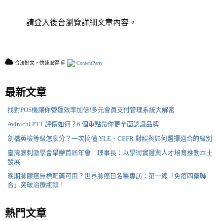
請登入後台瀏覽詳細文章內容。
合法好文，快速取得 ＠
ContentParty
最新文章
找對POS機讓你營運效率加倍!多元會員支付管理系統大解密
Avinichi PTT 評價如何？6 個重點帶你更全面認識品牌
劍橋英檢等級怎麼分？一次搞懂 YLE、CEFR 對照與如何選擇適合的級別
臺灣腦刺激學會舉辦首屆年會 理事長：以學術實證與人才培育推動本土
發展
晚期肺腺癌無標靶藥可用？世界肺癌日名醫專訪：第一線「免疫四藥聯
合」突破治療瓶頸！
熱門文章