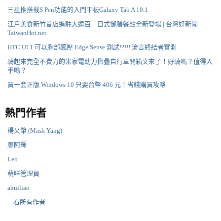
三星推搭載S Pen功能的入門平板Galaxy Tab A 10.1
江戶美食新竹首店進駐大遠百 日式御膳餐點全新登場 | 台灣好新聞
TaiwanHot.net
HTC U11 可以胸部感壓 Edge Sense 測試!?!!! 流言終結者實測
騎起來完全不費力的米家電助力摺疊自行車開箱文來了！好騎嗎？值得入
手嗎？
買一套正版 Windows 10 只要台幣 406 元！省錢購買攻略
熱門作者
楊又肇 (Mash Yang)
廖阿輝
Leo
萌咩管理員
ahuiliao
... 看所有作者