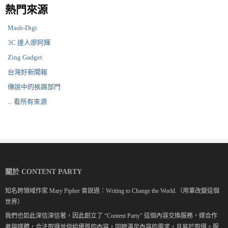
熱門來源
Mash-Digi
3C 達人廖阿輝
Zing Gadget
台灣好新聞報
傳說中的挨踢部門
... 看所有來源
關於 CONTENT PARTY
知名跨領域作家 Mary Pipher 曾說過：Writing to Change the World.（用筆改變這個
世界）
我們也如此深信深信著，因此創立了 “Content Party" 這個內容交換服務，媒合作
者與媒體，合法取得並供給優質的內容，同時滿足內容的需求，且易於取得。服