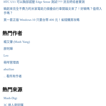
HTC U11 可以胸部感壓 Edge Sense 測試!?!!! 流言終結者實測
騎起來完全不費力的米家電助力摺疊自行車開箱文來了！好騎嗎？值得入
手嗎？
買一套正版 Windows 10 只要台幣 406 元！省錢購買攻略
熱門作者
楊又肇 (Mash Yang)
廖阿輝
Leo
萌咩管理員
ahuiliao
... 看所有作者
熱門來源
Mash-Digi
3C 達人廖阿輝