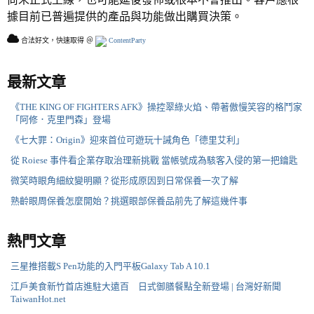
據目前已普遍提供的產品與功能做出購買決策。
合法好文，快速取得 ＠
ContentParty
最新文章
《THE KING OF FIGHTERS AFK》操控翠綠火焰、帶著傲慢笑容的格鬥家
「阿修．克里門森」登場
《七大罪：Origin》迎來首位可遊玩十誡角色「德里艾利」
從 Roiese 事件看企業存取治理新挑戰 當帳號成為駭客入侵的第一把鑰匙
微笑時眼角細紋變明顯？從形成原因到日常保養一次了解
熟齡眼周保養怎麼開始？挑選眼部保養品前先了解這幾件事
熱門文章
三星推搭載S Pen功能的入門平板Galaxy Tab A 10.1
江戶美食新竹首店進駐大遠百 日式御膳餐點全新登場 | 台灣好新聞
TaiwanHot.net