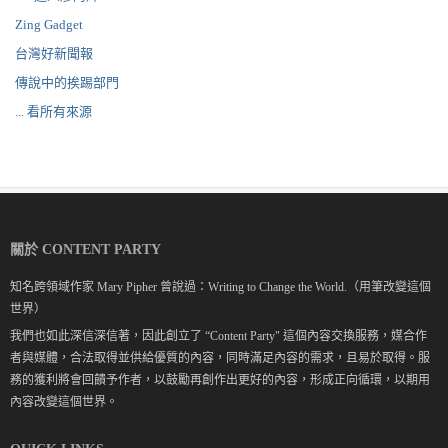
Zing Gadget
台灣好新聞報
傳說中的挨踢部門
... 看所有來源
關於 CONTENT PARTY
知名跨領域作家 Mary Pipher 曾說過：Writing to Change the World.（用筆改變這個
世界）
我們也如此深信深信著，因此創立了 “Content Party" 這個內容交換服務，媒合作
者與媒體，合法取得並供給優質的內容，同時滿足內容的需求，且易於取得。服
務的獲利將會回饋予作者，以鼓勵再創作出更好的內容，形成正向循環，以期用
內容改變這個世界。