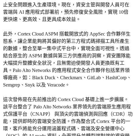
止安全問題進入生產環境。現在，資安主管與開發人員可在
雲端與 AI 應用程式部署前，預先修復安全風險，實現 10倍
更快速、更高效、且更具成本效益。
此外，Cortex Cloud ASPM 搭載開放式的 AppSec 合作夥伴生
態系，讓企業能夠將其偏好的第三方程式碼掃描工具所產生
的數據，整合至單一集中式平台中，實現全面可視性。透過
結合原生的 ASPM 數據與第三方供應商的洞察，資安團隊能
大幅提升整體安全狀況，且無需迫使開發人員更換既有工
具。Palo Alto Networks 的應用程式安全合作夥伴包括業界領
導廠商，如：Black Duck、Checkmarx、GitLab、HashiCorp、
Semgrep、Snyk 以及 Veracode。
這次發佈是在先前推出的 Cortex Cloud 基礎上進一步擴展。
該平台整合了 Palo Alto Networks 業界領先的雲端原生應用程
式保護平台（CNAPP） 與頂尖的雲端偵測與回應（CDR）功
能，提供即時的雲端安全防護。作為整合式 Cortex 平台的一
環，客戶將能充分運用涵蓋程式碼、雲端及安全營運中心
（SOC）的 AI-ready 資料，全面提升並轉型端對端的資安營