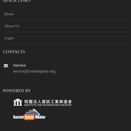
QUICK LINKS
Home
About Us
Login
CONTACTS
Service
service@contentparty.org
POWERED BY