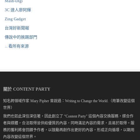
Mash-Digi
3C 達人廖阿輝
Zing Gadget
台灣好新聞報
傳說中的挨踢部門
... 看所有來源
關於 CONTENT PARTY
知名跨領域作家 Mary Pipher 曾說過：Writing to Change the World.（用筆改變這個
世界）
我們也如此深信深信著，因此創立了 “Content Party" 這個內容交換服務，媒合作
者與媒體，合法取得並供給優質的內容，同時滿足內容的需求，且易於取得。服
務的獲利將會回饋予作者，以鼓勵再創作出更好的內容，形成正向循環，以期用
內容改變這個世界。