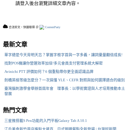
請登入後台瀏覽詳細文章內容。
合法好文，快速取得 ＠
ContentParty
最新文章
單字總是今天背明天忘？掌握字根字首與一字多義，讓詞彙量翻倍成長!
找對POS機讓你營運效率加倍!多元會員支付管理系統大解密
Avinichi PTT 評價如何？6 個重點帶你更全面認識品牌
劍橋英檢等級怎麼分？一次搞懂 YLE、CEFR 對照與如何選擇適合的級別
臺灣腦刺激學會舉辦首屆年會 理事長：以學術實證與人才培育推動本土
發展
熱門文章
三星推搭載S Pen功能的入門平板Galaxy Tab A 10.1
江戶美食新竹首店進駐大遠百 日式御膳餐點全新登場 | 台灣好新聞