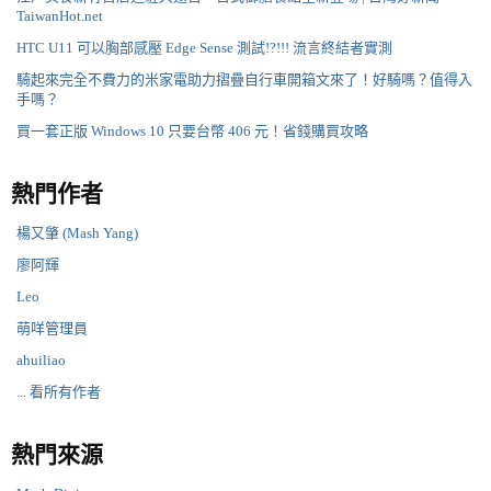
TaiwanHot.net
HTC U11 可以胸部感壓 Edge Sense 測試!?!!! 流言終結者實測
騎起來完全不費力的米家電助力摺疊自行車開箱文來了！好騎嗎？值得入
手嗎？
買一套正版 Windows 10 只要台幣 406 元！省錢購買攻略
熱門作者
楊又肇 (Mash Yang)
廖阿輝
Leo
萌咩管理員
ahuiliao
... 看所有作者
熱門來源