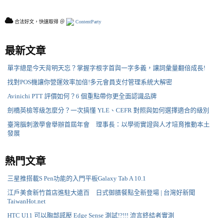
合法好文，快速取得 ＠
ContentParty
最新文章
單字總是今天背明天忘？掌握字根字首與一字多義，讓詞彙量翻倍成長!
找對POS機讓你營運效率加倍!多元會員支付管理系統大解密
Avinichi PTT 評價如何？6 個重點帶你更全面認識品牌
劍橋英檢等級怎麼分？一次搞懂 YLE、CEFR 對照與如何選擇適合的級別
臺灣腦刺激學會舉辦首屆年會 理事長：以學術實證與人才培育推動本土
發展
熱門文章
三星推搭載S Pen功能的入門平板Galaxy Tab A 10.1
江戶美食新竹首店進駐大遠百 日式御膳餐點全新登場 | 台灣好新聞
TaiwanHot.net
HTC U11 可以胸部感壓 Edge Sense 測試!?!!! 流言終結者實測