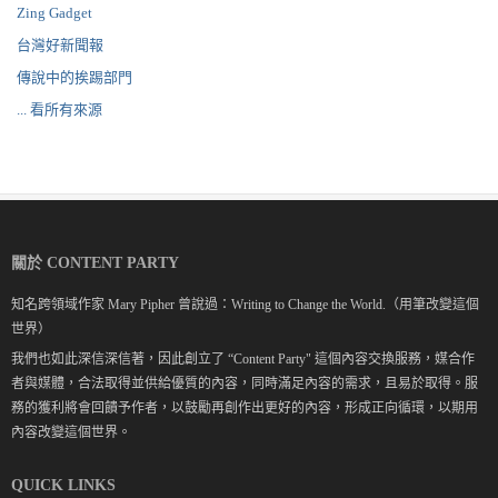
Zing Gadget
台灣好新聞報
傳說中的挨踢部門
... 看所有來源
關於 CONTENT PARTY
知名跨領域作家 Mary Pipher 曾說過：Writing to Change the World.（用筆改變這個
世界）
我們也如此深信深信著，因此創立了 “Content Party" 這個內容交換服務，媒合作
者與媒體，合法取得並供給優質的內容，同時滿足內容的需求，且易於取得。服
務的獲利將會回饋予作者，以鼓勵再創作出更好的內容，形成正向循環，以期用
內容改變這個世界。
QUICK LINKS