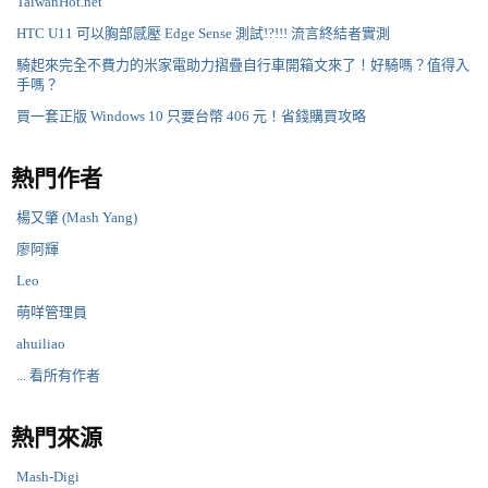
TaiwanHot.net
HTC U11 可以胸部感壓 Edge Sense 測試!?!!! 流言終結者實測
騎起來完全不費力的米家電助力摺疊自行車開箱文來了！好騎嗎？值得入
手嗎？
買一套正版 Windows 10 只要台幣 406 元！省錢購買攻略
熱門作者
楊又肇 (Mash Yang)
廖阿輝
Leo
萌咩管理員
ahuiliao
... 看所有作者
熱門來源
Mash-Digi