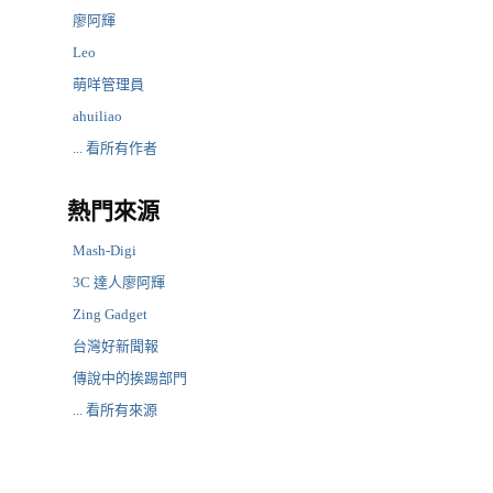
廖阿輝
Leo
萌咩管理員
ahuiliao
... 看所有作者
熱門來源
Mash-Digi
3C 達人廖阿輝
Zing Gadget
台灣好新聞報
傳說中的挨踢部門
... 看所有來源