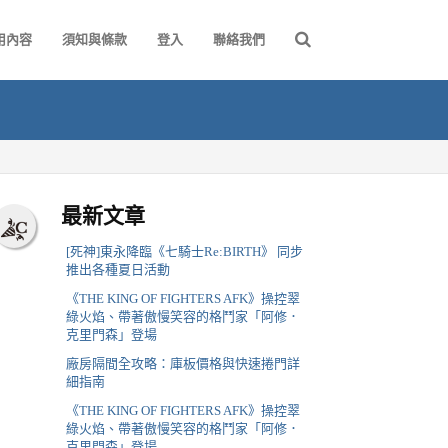
用內容
須知與條款
登入
聯絡我們
最新文章
[死神]東永降臨《七騎士Re:BIRTH》 同步
推出各種夏日活動
《THE KING OF FIGHTERS AFK》操控翠
綠火焰、帶著傲慢笑容的格鬥家「阿修．
克里門森」登場
廠房隔間全攻略：庫板價格與快速捲門詳
細指南
《THE KING OF FIGHTERS AFK》操控翠
綠火焰、帶著傲慢笑容的格鬥家「阿修．
克里門森」登場