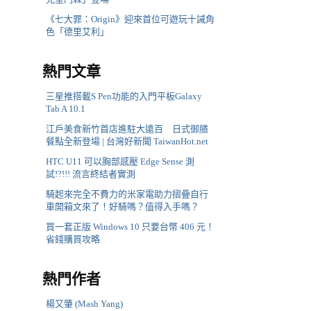
《七大罪：Origin》迎來首位可遊玩十誡角
色「德里艾利」
熱門文章
三星推搭載S Pen功能的入門平板Galaxy
Tab A 10.1
江戶美食新竹首店進駐大遠百 日式御膳
餐點全新登場 | 台灣好新聞 TaiwanHot.net
HTC U11 可以胸部感壓 Edge Sense 測
試!?!!! 流言終結者實測
騎起來完全不費力的米家電助力摺疊自行
車開箱文來了！好騎嗎？值得入手嗎？
買一套正版 Windows 10 只要台幣 406 元！
省錢購買攻略
熱門作者
楊又肇 (Mash Yang)