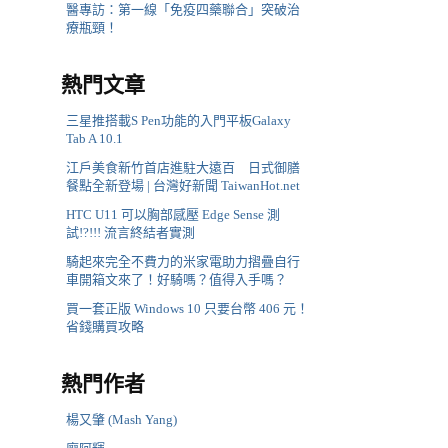
醫專訪：第一線「免疫四藥聯合」突破治
療瓶頸！
熱門文章
三星推搭載S Pen功能的入門平板Galaxy
Tab A 10.1
江戶美食新竹首店進駐大遠百 日式御膳
餐點全新登場 | 台灣好新聞 TaiwanHot.net
HTC U11 可以胸部感壓 Edge Sense 測
試!?!!! 流言終結者實測
騎起來完全不費力的米家電助力摺疊自行
車開箱文來了！好騎嗎？值得入手嗎？
買一套正版 Windows 10 只要台幣 406 元！
省錢購買攻略
熱門作者
楊又肇 (Mash Yang)