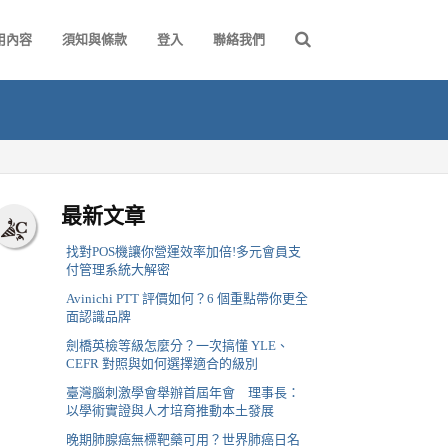
用內容
須知與條款
登入
聯絡我們
最新文章
找對POS機讓你營運效率加倍!多元會員支
付管理系統大解密
Avinichi PTT 評價如何？6 個重點帶你更全
面認識品牌
劍橋英檢等級怎麼分？一次搞懂 YLE、
CEFR 對照與如何選擇適合的級別
臺灣腦刺激學會舉辦首屆年會 理事長：
以學術實證與人才培育推動本土發展
晚期肺腺癌無標靶藥可用？世界肺癌日名