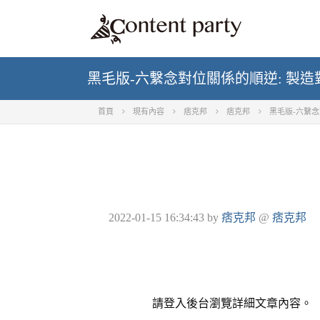
黑毛版-六繫念對位關係的順逆: 製
首頁
現有內容
痞克邦
痞克邦
黑毛版-六繫念
2022-01-15 16:34:43
by
痞克邦
@
痞克邦
請登入後台瀏覽詳細文章內容。