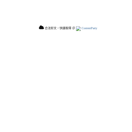
合法好文，快速取得 ＠
ContentParty