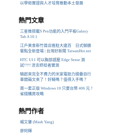
以學術實證與人才培育推動本土發展
熱門文章
三星推搭載S Pen功能的入門平板Galaxy
Tab A 10.1
江戶美食新竹首店進駐大遠百 日式御膳
餐點全新登場 | 台灣好新聞 TaiwanHot.net
HTC U11 可以胸部感壓 Edge Sense 測
試!?!!! 流言終結者實測
騎起來完全不費力的米家電助力摺疊自行
車開箱文來了！好騎嗎？值得入手嗎？
買一套正版 Windows 10 只要台幣 406 元！
省錢購買攻略
熱門作者
楊又肇 (Mash Yang)
廖阿輝