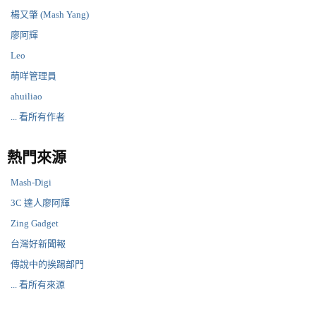
楊又肇 (Mash Yang)
廖阿輝
Leo
萌咩管理員
ahuiliao
... 看所有作者
熱門來源
Mash-Digi
3C 達人廖阿輝
Zing Gadget
台灣好新聞報
傳說中的挨踢部門
... 看所有來源