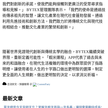
我們對創新的承諾，使我們能夠接觸到更廣泛的受眾尋求指
導和見解
，」
BYTEX
管理團隊表示
。「
我們的使命是通過技
術傳承祖先的智慧，讓文化產業在現代社會蓬勃發展。通過
利用先進技術和創新方法，我們致力於將傳統文化與現代技
術相結合，推動文化產業的繁榮和創新。
」
隨著世界見證現代創新與
傳統
玄學的融合，
BYTEX
繼續突破
界限，重新定義可能性。「蝦米運程」
APP
代表了過去與未
來的和諧融合，在現代生活複雜的環境中為群眾提供了指路
明燈。
讓使用者
在人生的十字路口做出更明智的選擇，制定
更全面的人生規劃，做出更明智的決定，
以求消災祈福
。
合法好文，快速取得 ＠
ContentParty
最新文章
單字總是今天背明天忘？掌握字根字首與一字多義，讓詞彙量翻倍成長!