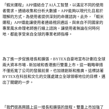
「蝦米運程」
APP
還結合了
AI
人工
智慧
，以滿足不同的使用
者需求。通過收集和分析大數據，
APP
能夠以現代化且易於
理解的方式
，
為使用者提供深刻的命運諮詢。此外，「蝦米
運程」
APP
還能讓
使用者通過
視訊
通話
，
與來自不同國家的
專業風水命理老師
進行
線
上
諮詢，
讓使用者無論在何時何
地，都能享受來自
全球
的專業老師
指導。
為了進一步促進增長和擴張，
BYTEX
自豪地宣布計劃在全球
兩大資本市場
-
新加坡和香港進行雙重上市。這一戰略舉措
不僅拓寬了公司的發展前景，也加速創新和推廣。
這
標誌著
BYTEX
在
科技
和文化的交匯處建立全球領導地位的目標
，
邁
出了關鍵
的
一步。
「
我們很高興踏上這一增長和擴張的旅程。雙重上市加強了