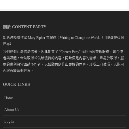
關於 CONTENT PARTY
知名跨領域作家 Mary Pipher 曾說過：Writing to Change the World.（用筆改變這個
世界）
我們也如此深信深信著，因此創立了 “Content Party" 這個內容交換服務，媒合作
者與媒體，合法取得並供給優質的內容，同時滿足內容的需求，且易於取得。服
務的獲利將會回饋予作者，以鼓勵再創作出更好的內容，形成正向循環，以期用
內容改變這個世界。
QUICK LINKS
Home
About Us
Login