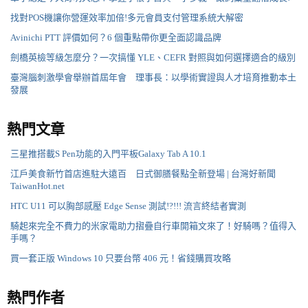
找對POS機讓你營運效率加倍!多元會員支付管理系統大解密
Avinichi PTT 評價如何？6 個重點帶你更全面認識品牌
劍橋英檢等級怎麼分？一次搞懂 YLE、CEFR 對照與如何選擇適合的級別
臺灣腦刺激學會舉辦首屆年會 理事長：以學術實證與人才培育推動本土
發展
熱門文章
三星推搭載S Pen功能的入門平板Galaxy Tab A 10.1
江戶美食新竹首店進駐大遠百 日式御膳餐點全新登場 | 台灣好新聞
TaiwanHot.net
HTC U11 可以胸部感壓 Edge Sense 測試!?!!! 流言終結者實測
騎起來完全不費力的米家電助力摺疊自行車開箱文來了！好騎嗎？值得入
手嗎？
買一套正版 Windows 10 只要台幣 406 元！省錢購買攻略
熱門作者