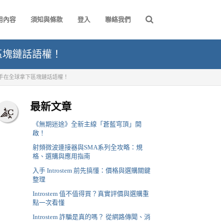
用內容
須知與條款
登入
聯絡我們
下區塊鏈話語權！
，攜手在全球拿下區塊鏈話語權！
最新文章
《無期迷途》全新主線「蒼藍穹頂」開
啟！
射頻微波連接器與SMA系列全攻略：規
格、選購與應用指南
入手 Introstem 前先搞懂：價格與選購關鍵
整理
Introstem 值不值得買？真實評價與選購重
點一次看懂
Introstem 詐騙是真的嗎？ 從網路傳聞、消