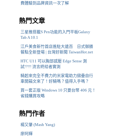
費體驗到品牌資訊一次了解
熱門文章
三星推搭載S Pen功能的入門平板Galaxy
Tab A 10.1
江戶美食新竹首店進駐大遠百 日式御膳
餐點全新登場 | 台灣好新聞 TaiwanHot.net
HTC U11 可以胸部感壓 Edge Sense 測
試!?!!! 流言終結者實測
騎起來完全不費力的米家電助力摺疊自行
車開箱文來了！好騎嗎？值得入手嗎？
買一套正版 Windows 10 只要台幣 406 元！
省錢購買攻略
熱門作者
楊又肇 (Mash Yang)
廖阿輝