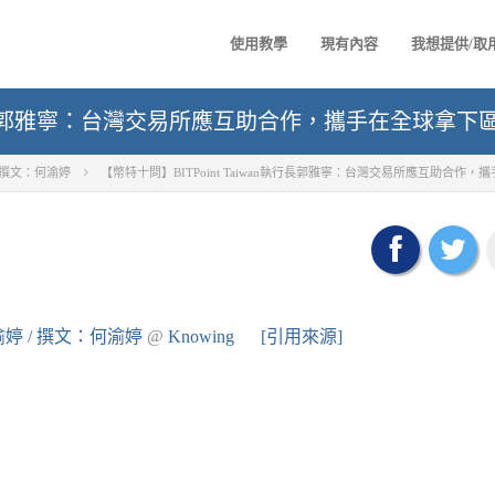
使用教學
現有內容
我想提供/取
an執行長郭雅寧：台灣交易所應互助合作，攜手在全球拿
 撰文：何渝婷
【幣特十問】BITPoint Taiwan執行長郭雅寧：台灣交易所應互助合作
婷 / 撰文：何渝婷
@
Knowing
[引用來源]