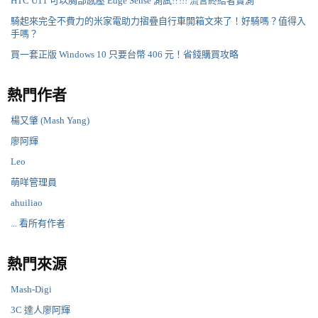
HTC U11 可以胸部感壓 Edge Sense 測試!?!!! 流言終結者實測
騎起來完全不費力的米家電助力摺疊自行車開箱文來了！好騎嗎？值得入
手嗎？
買一套正版 Windows 10 只要台幣 406 元！省錢購買攻略
熱門作者
楊又肇 (Mash Yang)
廖阿輝
Leo
萌咩管理員
ahuiliao
... 看所有作者
熱門來源
Mash-Digi
3C 達人廖阿輝