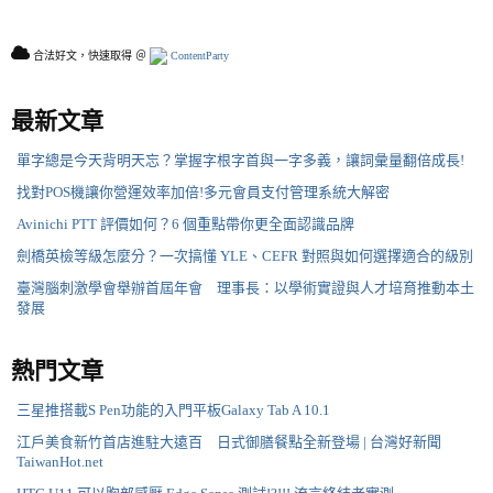
合法好文，快速取得 ＠
ContentParty
最新文章
單字總是今天背明天忘？掌握字根字首與一字多義，讓詞彙量翻倍成長!
找對POS機讓你營運效率加倍!多元會員支付管理系統大解密
Avinichi PTT 評價如何？6 個重點帶你更全面認識品牌
劍橋英檢等級怎麼分？一次搞懂 YLE、CEFR 對照與如何選擇適合的級別
臺灣腦刺激學會舉辦首屆年會 理事長：以學術實證與人才培育推動本土
發展
熱門文章
三星推搭載S Pen功能的入門平板Galaxy Tab A 10.1
江戶美食新竹首店進駐大遠百 日式御膳餐點全新登場 | 台灣好新聞
TaiwanHot.net