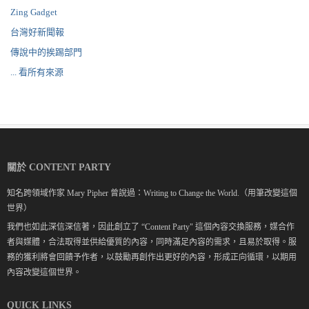
Zing Gadget
台灣好新聞報
傳說中的挨踢部門
... 看所有來源
關於 CONTENT PARTY
知名跨領域作家 Mary Pipher 曾說過：Writing to Change the World.（用筆改變這個
世界）
我們也如此深信深信著，因此創立了 “Content Party" 這個內容交換服務，媒合作
者與媒體，合法取得並供給優質的內容，同時滿足內容的需求，且易於取得。服
務的獲利將會回饋予作者，以鼓勵再創作出更好的內容，形成正向循環，以期用
內容改變這個世界。
QUICK LINKS