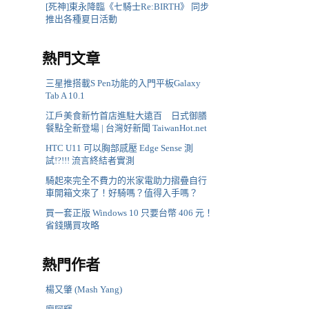
[死神]東永降臨《七騎士Re:BIRTH》 同步
推出各種夏日活動
熱門文章
三星推搭載S Pen功能的入門平板Galaxy
Tab A 10.1
江戶美食新竹首店進駐大遠百 日式御膳
餐點全新登場 | 台灣好新聞 TaiwanHot.net
HTC U11 可以胸部感壓 Edge Sense 測
試!?!!! 流言終結者實測
騎起來完全不費力的米家電助力摺疊自行
車開箱文來了！好騎嗎？值得入手嗎？
買一套正版 Windows 10 只要台幣 406 元！
省錢購買攻略
熱門作者
楊又肇 (Mash Yang)