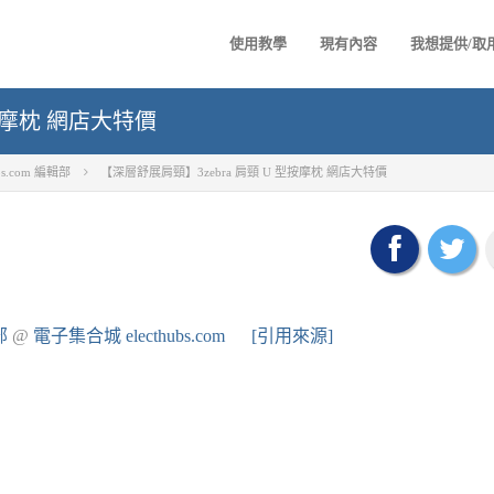
使用教學
現有內容
我想提供/取
型按摩枕 網店大特價
ubs.com 編輯部
【深層舒展肩頸】3zebra 肩頸 U 型按摩枕 網店大特價
部
@
電子集合城 electhubs.com
[引用來源]