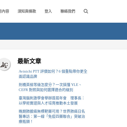
用內容
須知與條款
登入
聯絡我們
最新文章
Avinichi PTT 評價如何？6 個重點帶你更全
面認識品牌
劍橋英檢等級怎麼分？一次搞懂 YLE、
CEFR 對照與如何選擇適合的級別
臺灣腦刺激學會舉辦首屆年會 理事長：
以學術實證與人才培育推動本土發展
晚期肺腺癌無標靶藥可用？世界肺癌日名
醫專訪：第一線「免疫四藥聯合」突破治
療瓶頸！