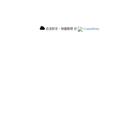
合法好文，快速取得 ＠
ContentParty