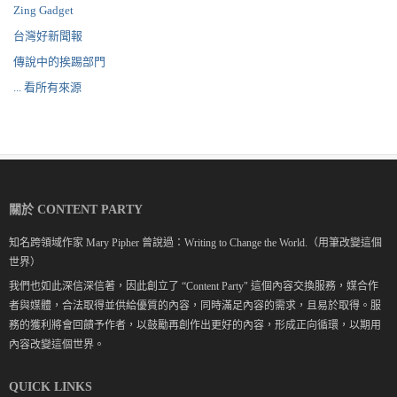
Zing Gadget
台灣好新聞報
傳說中的挨踢部門
... 看所有來源
關於 CONTENT PARTY
知名跨領域作家 Mary Pipher 曾說過：Writing to Change the World.（用筆改變這個
世界）
我們也如此深信深信著，因此創立了 “Content Party" 這個內容交換服務，媒合作
者與媒體，合法取得並供給優質的內容，同時滿足內容的需求，且易於取得。服
務的獲利將會回饋予作者，以鼓勵再創作出更好的內容，形成正向循環，以期用
內容改變這個世界。
QUICK LINKS