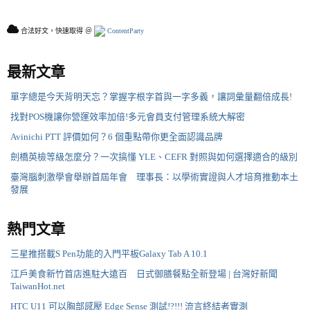
合法好文，快速取得 ＠
ContentParty
最新文章
單字總是今天背明天忘？掌握字根字首與一字多義，讓詞彙量翻倍成長!
找對POS機讓你營運效率加倍!多元會員支付管理系統大解密
Avinichi PTT 評價如何？6 個重點帶你更全面認識品牌
劍橋英檢等級怎麼分？一次搞懂 YLE、CEFR 對照與如何選擇適合的級別
臺灣腦刺激學會舉辦首屆年會 理事長：以學術實證與人才培育推動本土
發展
熱門文章
三星推搭載S Pen功能的入門平板Galaxy Tab A 10.1
江戶美食新竹首店進駐大遠百 日式御膳餐點全新登場 | 台灣好新聞
TaiwanHot.net
HTC U11 可以胸部感壓 Edge Sense 測試!?!!! 流言終結者實測