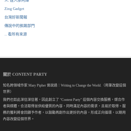
3C 達人廖阿輝
Zing Gadget
台灣好新聞報
傳說中的挨踢部門
... 看所有來源
關於 CONTENT PARTY
知名跨領域作家 Mary Pipher 曾說過：Writing to Change the World.（用筆改變這個
世界）
我們也如此深信深信著，因此創立了 “Content Party" 這個內容交換服務，媒合作
者與媒體，合法取得並供給優質的內容，同時滿足內容的需求，且易於取得。服
務的獲利將會回饋予作者，以鼓勵再創作出更好的內容，形成正向循環，以期用
內容改變這個世界。