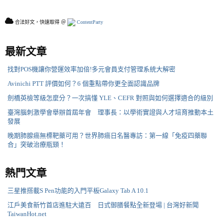
合法好文，快速取得 ＠
ContentParty
最新文章
找對POS機讓你營運效率加倍!多元會員支付管理系統大解密
Avinichi PTT 評價如何？6 個重點帶你更全面認識品牌
劍橋英檢等級怎麼分？一次搞懂 YLE、CEFR 對照與如何選擇適合的級別
臺灣腦刺激學會舉辦首屆年會 理事長：以學術實證與人才培育推動本土
發展
晚期肺腺癌無標靶藥可用？世界肺癌日名醫專訪：第一線「免疫四藥聯
合」突破治療瓶頸！
熱門文章
三星推搭載S Pen功能的入門平板Galaxy Tab A 10.1
江戶美食新竹首店進駐大遠百 日式御膳餐點全新登場 | 台灣好新聞
TaiwanHot.net