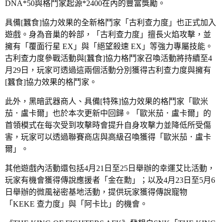
DNA*50與格鬥家起源*2400在內的豐富獎勵。
具備[蠶食]協力效果的全新格鬥家「古利查力度」也正式加入
遊戲。身為音巢的幹部，「古利查力度」擅長火焰攻擊，並
擁有「覆面行星 EX」與「絕望殺速 EX」等強力專屬技能。
古利查力度參戰活動
與
[
蠶食
]
協力格鬥家召喚活動
將持續至4
月29日，玩家可透過這兩個活動分別獲得古利查力度與擁有
[蠶食]協力效果的格鬥家。
此外，黑暗武器商人、具備[特殊]協力效果的格鬥家「歐米
茄．盧卡爾」也於本次更新中回歸。「歐米茄．盧卡爾」的
首領模式在每次受到攻擊時會提升自身攻擊力並降低所受傷
害，玩家可以透過聯賽商店與高級召喚獲得「歐米茄．盧卡
爾」。
其他遊戲內活動還包括4月21日至25日舉辦的幸運艾比活動，
玩家有機會獲得傳說應援者「金在勳」；以及4月23日至5月6
日舉辦的微風祕密基地活動，提供玩家獲得傳說寵物
「KEKE 查力度」與「阿卡比」的機會。