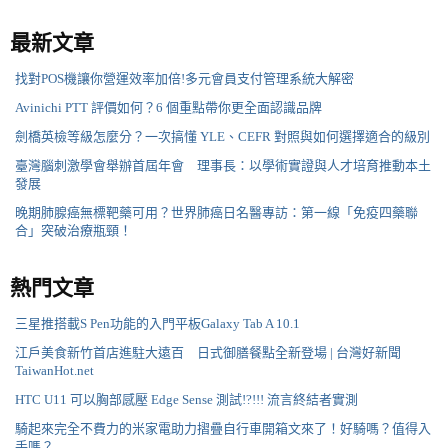
最新文章
找對POS機讓你營運效率加倍!多元會員支付管理系統大解密
Avinichi PTT 評價如何？6 個重點帶你更全面認識品牌
劍橋英檢等級怎麼分？一次搞懂 YLE、CEFR 對照與如何選擇適合的級別
臺灣腦刺激學會舉辦首屆年會 理事長：以學術實證與人才培育推動本土
發展
晚期肺腺癌無標靶藥可用？世界肺癌日名醫專訪：第一線「免疫四藥聯
合」突破治療瓶頸！
熱門文章
三星推搭載S Pen功能的入門平板Galaxy Tab A 10.1
江戶美食新竹首店進駐大遠百 日式御膳餐點全新登場 | 台灣好新聞
TaiwanHot.net
HTC U11 可以胸部感壓 Edge Sense 測試!?!!! 流言終結者實測
騎起來完全不費力的米家電助力摺疊自行車開箱文來了！好騎嗎？值得入
手嗎？