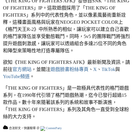
《THE KING OF FIGHTERS AFK》發想自SNK「THE KING
OF FIGHTERS」IP。這款遊戲採用了「THE KING OF
FIGHTERS」系列中的代表性角色，並以像素風藝術重新詮
釋，這種畫面風格與玩家在NEOGEO POCKET COLOR上
《格鬥天王R-2》中所熟悉的相似，讓玩家可以建立自己喜歡
的格鬥家隊伍並享受動態戰鬥。同時，5v5 的團隊戰鬥將強烈
提升遊戲刺激感，讓玩家可以透過組合多達25位不同的角色
和陣型來策略性地打造專屬隊伍。
欲知《THE KING OF FIGHTERS AFK》最新新聞及資訊，請
前往
官方網站
，並關注
遊戲臉書粉絲專頁
、
X
、
TikTok
與
YouTube頻道
。
「THE KING OF FIGHTERS」是一款極具代表性的格鬥遊戲
系列，在1990年代引領了格鬥遊戲熱潮，迄今已發行超過15
款作品。數十年來隨著該系列的系統和故事不斷演進，
「THE KING OF FIGHTERS」系列及其角色一直受到全球粉
絲的大力支持。
合法好文，快速取得 ＠
ContentParty