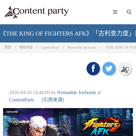
《THE KING OF FIGHTERS AFK》「古利
首頁
現有內容
ContentParty
Netmarble Joybomb
《THE KING OF
2026-04-16 14:44:09
by
Netmarble Joybomb
@
ContentParty
[引用來源]