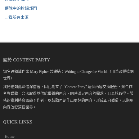
傳說中的挨踢部門
... 看所有來源
關於 CONTENT PARTY
知名跨領域作家 Mary Pipher 曾說過：Writing to Change the World.（用筆改變這個
世界）
我們也如此深信深信著，因此創立了 “Content Party" 這個內容交換服務，媒合作
者與媒體，合法取得並供給優質的內容，同時滿足內容的需求，且易於取得。服
務的獲利將會回饋予作者，以鼓勵再創作出更好的內容，形成正向循環，以期用
內容改變這個世界。
QUICK LINKS
Home