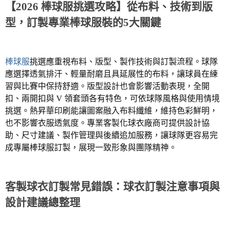
【
2026
棒球服挑選攻略】從布料、技術到版
型，訂製專業棒球服裝的
5
大關鍵
棒球服
挑選應重視布料、版型、製作技術與訂製流程。球隊
應選擇透氣排汗、輕量耐磨且具延展性的布料，讓球員在練
習與比賽中保持舒適。版型設計也會影響活動表現，全開
扣、兩開扣與
V
領套頭各有特色，可依球隊風格與使用情境
挑選。熱昇華印刷能讓圖案融入布料纖維，維持色彩鮮明，
也不影響衣服透氣度。專業客製化球衣廠商可提供設計協
助、尺寸建議、製作管理與後續追加服務，讓球隊更容易完
成專屬棒球服訂製，展現一致形象與團隊精神。
客製球衣訂製常見錯誤：球衣訂製注意事項與
設計建議總整理