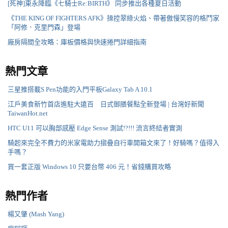
[死神]東永降臨《七騎士Re:BIRTH》 同步推出各種夏日活動
《THE KING OF FIGHTERS AFK》操控翠綠火焰、帶著傲慢笑容的格鬥家
「阿修．克里門森」登場
廠房隔間全攻略：庫板價格與快速捲門詳細指南
熱門文章
三星推搭載S Pen功能的入門平板Galaxy Tab A 10.1
江戶美食新竹首店進駐大遠百 日式御膳餐點全新登場 | 台灣好新聞
TaiwanHot.net
HTC U11 可以胸部感壓 Edge Sense 測試!?!!! 流言終結者實測
騎起來完全不費力的米家電助力摺疊自行車開箱文來了！好騎嗎？值得入
手嗎？
買一套正版 Windows 10 只要台幣 406 元！省錢購買攻略
熱門作者
楊又肇 (Mash Yang)