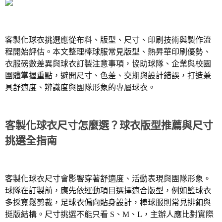
客製化球衣挑選應從布料、版型、尺寸、印刷技術與製作流
程開始評估。本文整理棒球服常見版型、熱昇華印刷優勢、
衣服磅數差異與球衣訂製注意事項，協助球隊、企業與校園
團體掌握重點，避開尺寸、色差、交期與設計錯誤，打造兼
具舒適度、辨識度與團隊形象的專屬球衣。
客製化球衣尺寸怎麼選？球衣版型推薦與尺寸
挑選全指南
客製化球衣尺寸會影響穿著舒適度、活動表現與團隊形象。
球隊在訂製前，應先依運動項目選擇適合版型，例如籃球衣
多採寬鬆剪裁，足球衣偏向貼身設計，棒球服則常見排釦與
挺版結構。尺寸挑選不能只看
S
、
M
、
L
，主辦人應比對實際