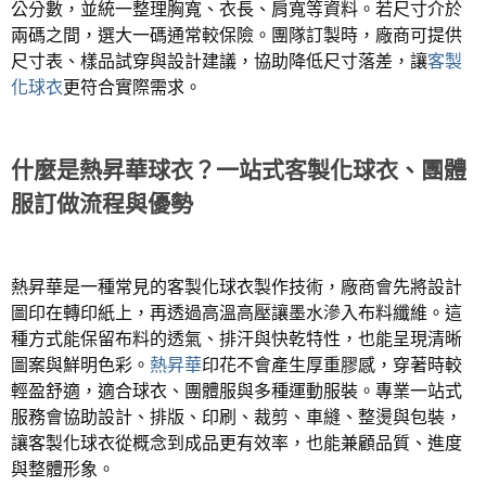
公分數，並統一整理胸寬、衣長、肩寬等資料。若尺寸介於
兩碼之間，選大一碼通常較保險。團隊訂製時，廠商可提供
尺寸表、樣品試穿與設計建議，協助降低尺寸落差，讓
客製
化球衣
更符合實際需求。
什麼是熱昇華球衣？一站式客製化球衣、團體
服訂做流程與優勢
熱昇華是一種常見的客製化球衣製作技術，廠商會先將設計
圖印在轉印紙上，再透過高溫高壓讓墨水滲入布料纖維。這
種方式能保留布料的透氣、排汗與快乾特性，也能呈現清晰
圖案與鮮明色彩。
熱昇華
印花不會產生厚重膠感，穿著時較
輕盈舒適，適合球衣、團體服與多種運動服裝。專業一站式
服務會協助設計、排版、印刷、裁剪、車縫、整燙與包裝，
讓客製化球衣從概念到成品更有效率，也能兼顧品質、進度
與整體形象。