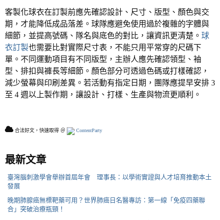
客製化球衣在訂製前應先確認設計、尺寸、版型、顏色與交
期，才能降低成品落差。球隊應避免使用過於複雜的字體與
細節，並提高號碼、隊名與底色的對比，讓資訊更清楚。
球
衣訂製
也需要比對實際尺寸表，不能只用平常穿的尺碼下
單。不同運動項目有不同版型，主辦人應先確認領型、袖
型、排扣與褲長等細節。顏色部分可透過色碼或打樣確認，
減少螢幕與印刷差異。若活動有指定日期，團隊應提早安排
3
至
4
週以上製作期，讓設計、打樣、生產與物流更順利。
合法好文，快速取得 ＠
ContentParty
最新文章
臺灣腦刺激學會舉辦首屆年會 理事長：以學術實證與人才培育推動本土
發展
晚期肺腺癌無標靶藥可用？世界肺癌日名醫專訪：第一線「免疫四藥聯
合」突破治療瓶頸！