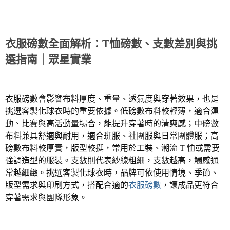
衣服磅數全面解析：
T
恤磅數、支數差別與挑
選指南｜眾星實業
衣服磅數會影響布料厚度、重量、透氣度與穿著效果，也是
挑選客製化球衣時的重要依據。低磅數布料較輕薄，適合運
動、比賽與高活動量場合，能提升穿著時的清爽感；中磅數
布料兼具舒適與耐用，適合班服、社團服與日常團體服；高
磅數布料較厚實，版型較挺，常用於工裝、潮流
T
恤或需要
強調造型的服裝。支數則代表紗線粗細，支數越高，觸感通
常越細緻。挑選客製化球衣時，品牌可依使用情境、季節、
版型需求與印刷方式，搭配合適的
衣服磅數
，讓成品更符合
穿著需求與團隊形象。