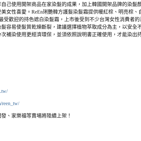
享自己使用開架商品在家染髮的成果，加上韓國開架品牌的染髮
美女性喜愛。ReEn琍艷韓方護髮染髮霜提供暖紅棕、明亮棕、
地最受歡迎的持色遮白染髮霜，上市後受到不少台灣女性消費者的
染髮容易使髮質乾燥斷裂，建議選擇植物萃取成分為主，以安全
分次補染使用更經濟環保，並須依照說明書正確使用，才能染出
.tw/
/reen_tw/
潤發、家樂福等賣場將陸續上架！