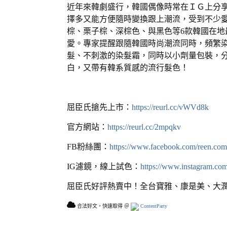
近年來韓劇盛行，韓國偶像時常在ＩＧ上分
擇多又能方便隨時變換跟上潮流，受到不少愛
棕、栗子棕、深棕色、與黑色等6款韓國在
愛。專家提醒跟隨韓國時尚潮流同時，頻繁
髮、不刺激的染髮霜，同時以小劑量包裝，
白，又帶有韓系質感的流行髮色！
屈臣氏搶先上市：
https://reurl.cc/vWVd8k
官方網站：
https://reurl.cc/2mpqkv
FB粉絲團：
https://www.facebook.com/reen.com
IG濾鏡，線上試色：
https://www.instagram.com
屈臣氏好評熱賣中！全台寶雅、康是美、大
合法好文，快速取得 ＠
ContentParty