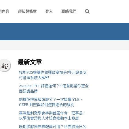
用內容
須知與條款
登入
聯絡我們
最新文章
找對POS機讓你營運效率加倍!多元會員支
付管理系統大解密
Avinichi PTT 評價如何？6 個重點帶你更全
面認識品牌
劍橋英檢等級怎麼分？一次搞懂 YLE、
CEFR 對照與如何選擇適合的級別
臺灣腦刺激學會舉辦首屆年會 理事長：
以學術實證與人才培育推動本土發展
晚期肺腺癌無標靶藥可用？世界肺癌日名