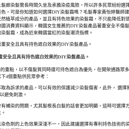
上髮廊染髮需長時間久坐及承擔染疫風險，所以許多民眾紛紛選
色，可是你知道如何選擇DIY染髮霜嗎？毛髮專家黃怡婷醫師
天然植萃成分的產品，並且有持色效果的染髮霜，不只能降低對
國消費資料顯示，韓國女生推薦的DIY染髮產品著重安全不傷
的染髮霜，成為近來韓國當紅的染髮潮流指標。
安全且具有持色遮白效果的DIY染髮產品。
霜的重點，以不傷髮質同時還可持色遮白為優先，在開架通路眾
下4個重點供民眾參考：
物萃取為訴求的產品，可以有效的保護減少染髮傷害，此外， 選擇
還可以避免刺激。
後會有補染的問題，尤其髮根長白髮的話會更加明顯，這時可選擇
生。
市售染色劑的上色效果深淺不一，因此建議選擇有專利持色技術的