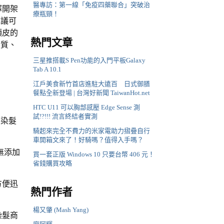
醫專訪：第一線「免疫四藥聯合」突破治
擇開架
療瓶頸！
建議可
頭皮的
熱門文章
髮質、
三星推搭載S Pen功能的入門平板Galaxy
Tab A 10.1
江戶美食新竹首店進駐大遠百 日式御膳
餐點全新登場 | 台灣好新聞 TaiwanHot.net
HTC U11 可以胸部感壓 Edge Sense 測
試!?!!! 流言終結者實測
多染髮
騎起來完全不費力的米家電助力摺疊自行
車開箱文來了！好騎嗎？值得入手嗎？
無添加
買一套正版 Windows 10 只要台幣 406 元！
省錢購買攻略
方便迅
熱門作者
楊又肇 (Mash Yang)
染髮商