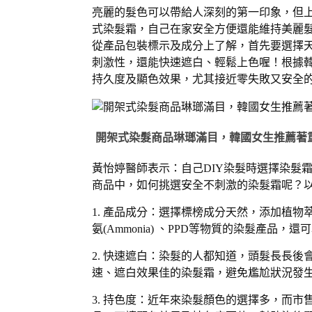
亮麗的髮色可以帶給人深刻的第一印象，但
式染髮霜，自己在家安全方便還能維持美麗髮
從產品包裝標示及成分上了解，首先要選擇
刺激性，還能快速遮白、輕鬆上色喔！根據韓
持久度及顯色效果，尤其接近零失敗又安全
開架式染髮商品琳瑯滿目，韓國女生推薦著重
黃怡婷醫師表示：自己DIY染髮時選擇染髮
商品中，如何挑選安全不刺激的染髮霜呢？以
1. 產品成分：選擇標榜成分天然，添加植
氨(Ammonia) 、PPD等物質的染髮產品，
2. 快速遮白：染髮的人都知道，頭髮長長
速、遮白效果佳的染髮霜，避免尷尬狀況發
3. 持色度：近年來染髮顏色的選擇多，而