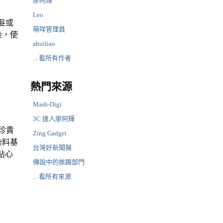
廖阿輝
Leo
髮或
萌咩管理員
染，使
ahuiliao
... 看所有作者
熱門來源
Mash-Digi
3C 達人廖阿輝
珍貴
Zing Gadget
染料基
台灣好新聞報
貼心
傳說中的挨踢部門
... 看所有來源