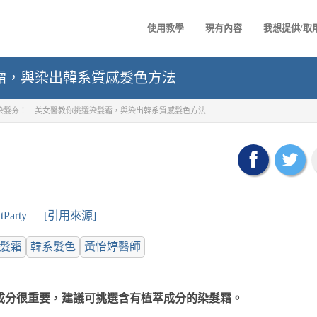
使用教學
現有內容
我想提供/取
霜，與染出韓系質感髮色方法
Y染髮夯！ 美女醫教你挑選染髮霜，與染出韓系質感髮色方法
tParty
[引用來源]
髮霜
韓系髮色
黃怡婷醫師
然成分很重要，建議可挑選含有植萃成分的染髮霜。