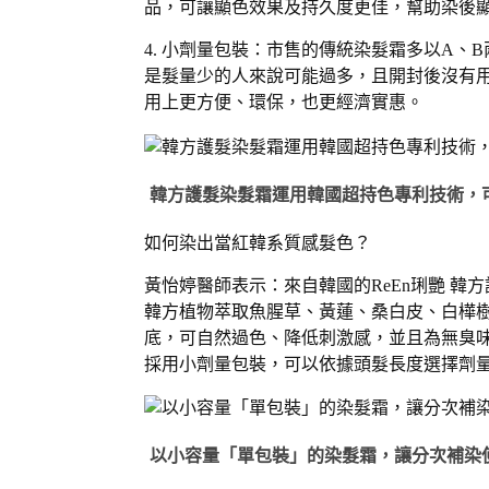
品，可讓顯色效果及持久度更佳，幫助染後
4. 小劑量包裝：市售的傳統染髮霜多以A
是髮量少的人來說可能過多，且開封後沒有
用上更方便、環保，也更經濟實惠。
韓方護髮染髮霜運用韓國超持色專利技術，
如何染出當紅韓系質感髮色？
黃怡婷醫師表示：來自韓國的ReEn琍艷 
韓方植物萃取魚腥草、黃蓮、桑白皮、白樺
底，可自然過色、降低刺激感，並且為無臭味配方，無
採用小劑量包裝，可以依據頭髮長度選擇劑
以小容量「單包裝」的染髮霜，讓分次補染