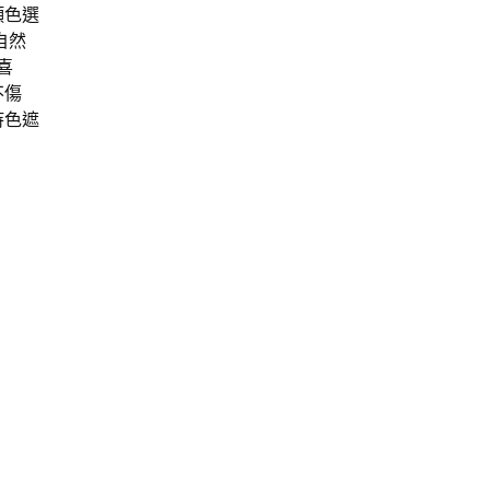
顏色選
自然
喜
不傷
持色遮