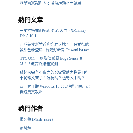
以學術實證與人才培育推動本土發展
熱門文章
三星推搭載S Pen功能的入門平板Galaxy
Tab A 10.1
江戶美食新竹首店進駐大遠百 日式御膳
餐點全新登場 | 台灣好新聞 TaiwanHot.net
HTC U11 可以胸部感壓 Edge Sense 測
試!?!!! 流言終結者實測
騎起來完全不費力的米家電助力摺疊自行
車開箱文來了！好騎嗎？值得入手嗎？
買一套正版 Windows 10 只要台幣 406 元！
省錢購買攻略
熱門作者
楊又肇 (Mash Yang)
廖阿輝