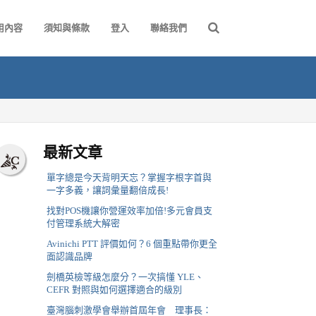
用內容
須知與條款
登入
聯絡我們
最新文章
單字總是今天背明天忘？掌握字根字首與
一字多義，讓詞彙量翻倍成長!
找對POS機讓你營運效率加倍!多元會員支
付管理系統大解密
Avinichi PTT 評價如何？6 個重點帶你更全
面認識品牌
劍橋英檢等級怎麼分？一次搞懂 YLE、
CEFR 對照與如何選擇適合的級別
臺灣腦刺激學會舉辦首屆年會 理事長：