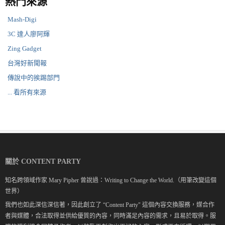
熱門來源
Mash-Digi
3C 達人廖阿輝
Zing Gadget
台灣好新聞報
傳說中的挨踢部門
... 看所有來源
關於 CONTENT PARTY
知名跨領域作家 Mary Pipher 曾說過：Writing to Change the World.（用筆改變這個
世界）
我們也如此深信深信著，因此創立了 “Content Party" 這個內容交換服務，媒合作
者與媒體，合法取得並供給優質的內容，同時滿足內容的需求，且易於取得。服