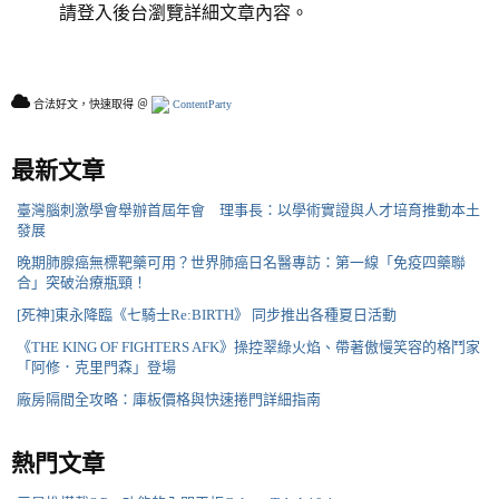
請登入後台瀏覽詳細文章內容。
合法好文，快速取得 ＠
ContentParty
最新文章
臺灣腦刺激學會舉辦首屆年會 理事長：以學術實證與人才培育推動本土
發展
晚期肺腺癌無標靶藥可用？世界肺癌日名醫專訪：第一線「免疫四藥聯
合」突破治療瓶頸！
[死神]東永降臨《七騎士Re:BIRTH》 同步推出各種夏日活動
《THE KING OF FIGHTERS AFK》操控翠綠火焰、帶著傲慢笑容的格鬥家
「阿修．克里門森」登場
廠房隔間全攻略：庫板價格與快速捲門詳細指南
熱門文章