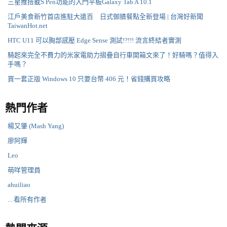
三星推搭載S Pen功能的入門平板Galaxy Tab A 10.1
江戶美食新竹首店進駐大遠百 日式御膳餐點全新登場 | 台灣好新聞
TaiwanHot.net
HTC U11 可以胸部感壓 Edge Sense 測試!?!!! 流言終結者實測
騎起來完全不費力的米家電助力摺疊自行車開箱文來了！好騎嗎？值得入
手嗎？
買一套正版 Windows 10 只要台幣 406 元！省錢購買攻略
熱門作者
楊又肇 (Mash Yang)
廖阿輝
Leo
萌咩管理員
ahuiliao
... 看所有作者