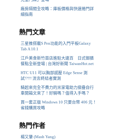
廠房隔間全攻略：庫板價格與快速捲門詳
細指南
熱門文章
三星推搭載S Pen功能的入門平板Galaxy
Tab A 10.1
江戶美食新竹首店進駐大遠百 日式御膳
餐點全新登場 | 台灣好新聞 TaiwanHot.net
HTC U11 可以胸部感壓 Edge Sense 測
試!?!!! 流言終結者實測
騎起來完全不費力的米家電助力摺疊自行
車開箱文來了！好騎嗎？值得入手嗎？
買一套正版 Windows 10 只要台幣 406 元！
省錢購買攻略
熱門作者
楊又肇 (Mash Yang)