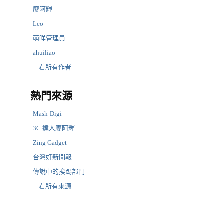
廖阿輝
Leo
萌咩管理員
ahuiliao
... 看所有作者
熱門來源
Mash-Digi
3C 達人廖阿輝
Zing Gadget
台灣好新聞報
傳說中的挨踢部門
... 看所有來源