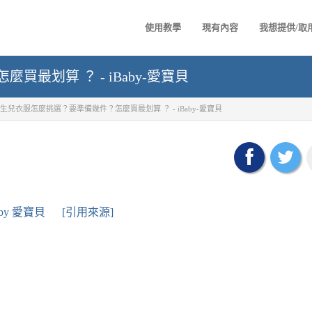
使用教學
現有內容
我想提供/取
最划算 ？ - iBaby-愛寶貝
生兒衣服怎麼挑選？要準備幾件？怎麼買最划算 ？ - iBaby-愛寶貝
aby 愛寶貝
[引用來源]