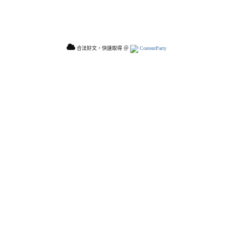
合法好文，快速取得 ＠
ContentParty